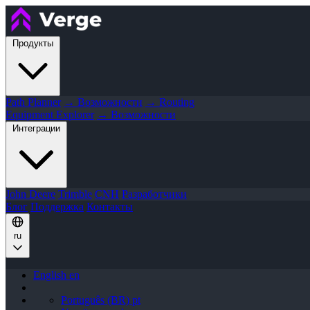
Продукты
Path Planner
→ Возможности
→ Routing
Equipment Explorer
→ Возможности
Интеграции
John Deere
Trimble
CNH
Разработчики
Блог
Поддержка
Контакты
ru
English
en
Português (BR)
pt