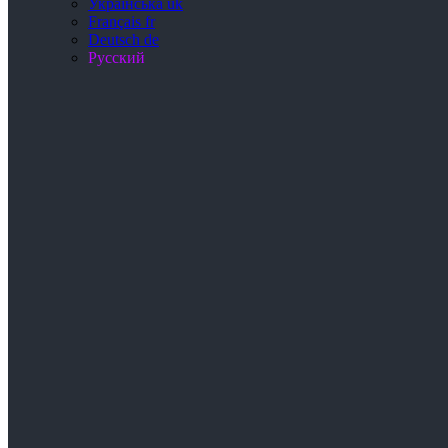
Українська
uk
Français
fr
Deutsch
de
Русский