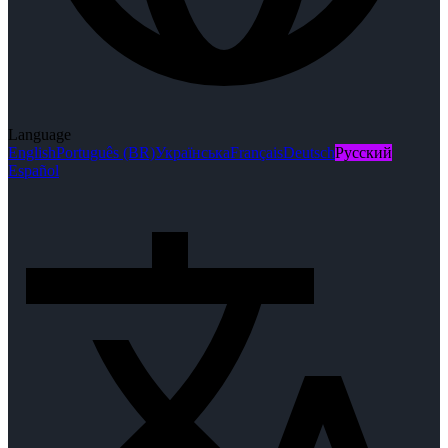
Language
English
Português (BR)
Українська
Français
Deutsch
Русский
Español