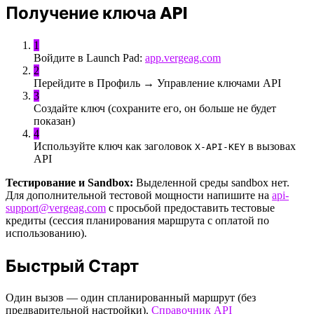
Получение ключа API
1
Войдите в Launch Pad:
app.vergeag.com
2
Перейдите в Профиль → Управление ключами API
3
Создайте ключ (сохраните его, он больше не будет
показан)
4
Используйте ключ как заголовок
в вызовах
X-API-KEY
API
Тестирование и Sandbox:
Выделенной среды sandbox нет.
Для дополнительной тестовой мощности напишите на
api-
support@vergeag.com
с просьбой предоставить тестовые
кредиты (сессия планирования маршрута с оплатой по
использованию).
Быстрый Старт
Один вызов — один спланированный маршрут (без
предварительной настройки).
Справочник API