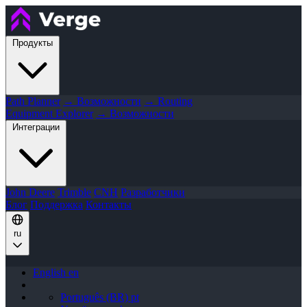
Продукты
Path Planner
→ Возможности
→ Routing
Equipment Explorer
→ Возможности
Интеграции
John Deere
Trimble
CNH
Разработчики
Блог
Поддержка
Контакты
ru
English
en
Português (BR)
pt