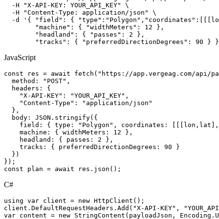
  -H "X-API-KEY: YOUR_API_KEY" \

  -H "Content-Type: application/json" \

  -d '{ "field": { "type":"Polygon","coordinates":[[[lo
        "machine": { "widthMeters": 12 },

        "headland": { "passes": 2 },

        "tracks": { "preferredDirectionDegrees": 90 } }
JavaScript
const res = await fetch("https://app.vergeag.com/api/pa
  method: "POST",

  headers: {

    "X-API-KEY": "YOUR_API_KEY",

    "Content-Type": "application/json"

  },

  body: JSON.stringify({

    field: { type: "Polygon", coordinates: [[[lon,lat],
    machine: { widthMeters: 12 },

    headland: { passes: 2 },

    tracks: { preferredDirectionDegrees: 90 }

  })

});

const plan = await res.json();
C#
using var client = new HttpClient();

client.DefaultRequestHeaders.Add("X-API-KEY", "YOUR_API
var content = new StringContent(payloadJson, Encoding.U