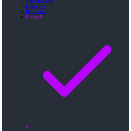
Українська
uk
Français
fr
Deutsch
de
Русский
ru