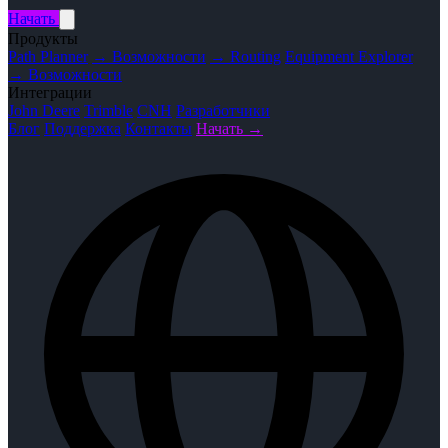
Начать
Продукты
Path Planner
→ Возможности
→ Routing
Equipment Explorer
→ Возможности
Интеграции
John Deere
Trimble
CNH
Разработчики
Блог
Поддержка
Контакты
Начать →