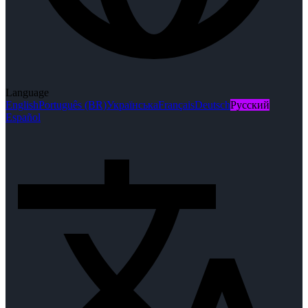
Language
English
Português (BR)
Українська
Français
Deutsch
Русский
Español