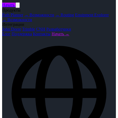
Начать
Продукты
Path Planner
→ Возможности
→ Routing
Equipment Explorer
→ Возможности
Интеграции
John Deere
Trimble
CNH
Разработчики
Блог
Поддержка
Контакты
Начать →