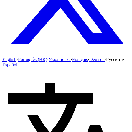
English
·
Português (BR)
·
Українська
·
Français
·
Deutsch
·
Русский
·
Español