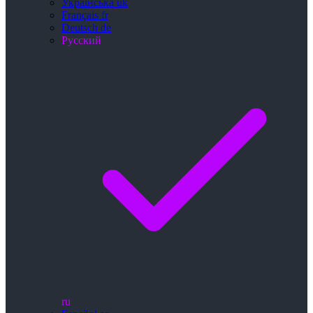
Українська
uk
Français
fr
Deutsch
de
Русский
ru