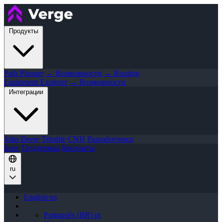
Продукты
Path Planner
→ Возможности
→ Routing
Equipment Explorer
→ Возможности
Интеграции
John Deere
Trimble
CNH
Разработчики
Блог
Поддержка
Контакты
ru
English
en
Português (BR)
pt