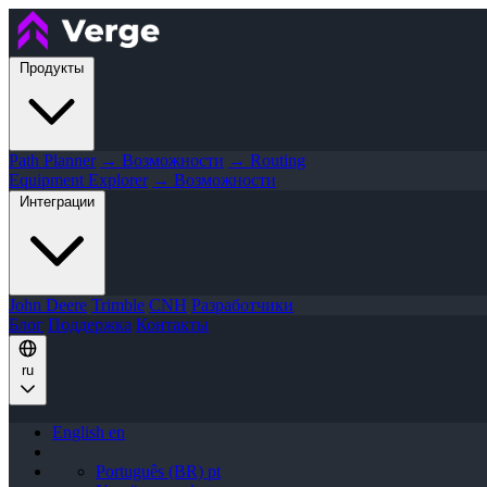
Продукты
Path Planner
→ Возможности
→ Routing
Equipment Explorer
→ Возможности
Интеграции
John Deere
Trimble
CNH
Разработчики
Блог
Поддержка
Контакты
ru
English
en
Português (BR)
pt