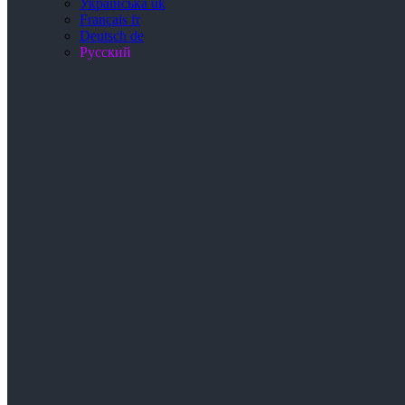
Українська
uk
Français
fr
Deutsch
de
Русский