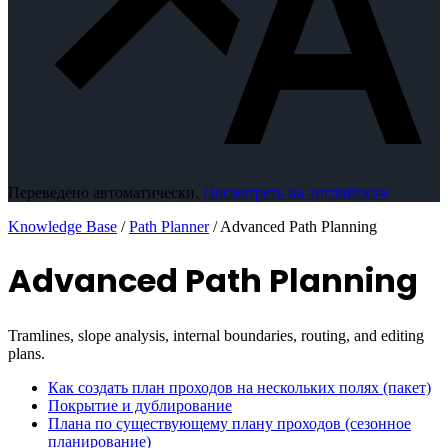
Переведено автоматически.
Посмотреть на английском
Knowledge Base
/
Path Planner
/
Advanced Path Planning
Advanced Path Planning
Tramlines, slope analysis, internal boundaries, routing, and editing
plans.
Как создать план проходов на нескольких полях (пакет)
Покрытие и дублирование
Плана по существующему плану проходов (сезонное
планирование)