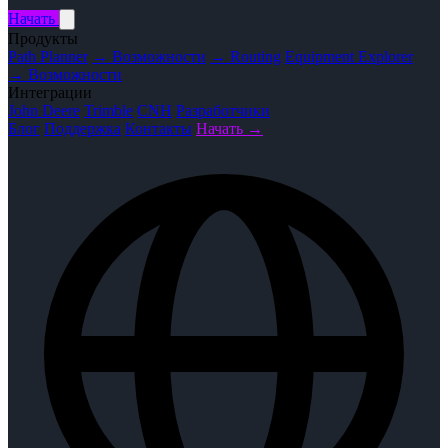
Начать
Продукты
Path Planner
→ Возможности
→ Routing
Equipment Explorer
→ Возможности
Интеграции
John Deere
Trimble
CNH
Разработчики
Блог
Поддержка
Контакты
Начать →