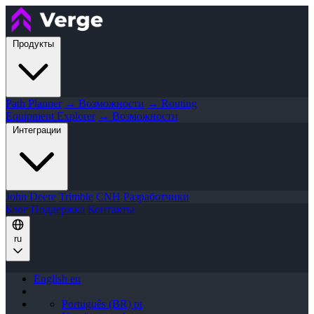
Продукты
Path Planner
→ Возможности
→ Routing
Equipment Explorer
→ Возможности
Интеграции
John Deere
Trimble
CNH
Разработчики
Блог
Поддержка
Контакты
ru
English
en
Português (BR)
pt