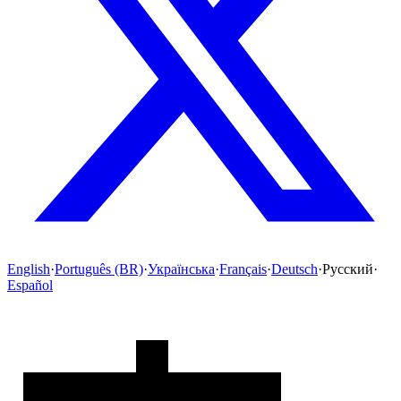
English
·
Português (BR)
·
Українська
·
Français
·
Deutsch
·
Русский
·
Español