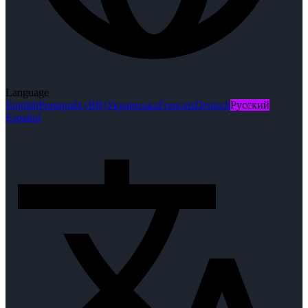
Language
English
Português (BR)
Українська
Français
Deutsch
Русский
Español