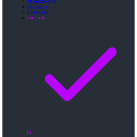
Українська
uk
Français
fr
Deutsch
de
Русский
ru