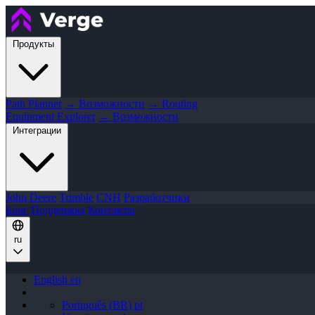
Продукты
Path Planner
→ Возможности
→ Routing
Equipment Explorer
→ Возможности
Интеграции
John Deere
Trimble
CNH
Разработчики
Блог
Поддержка
Контакты
ru
English
en
Português (BR)
pt