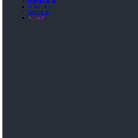
Українська
uk
Français
fr
Deutsch
de
Русский