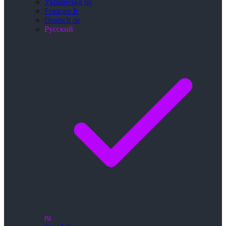
Українська
uk
Français
fr
Deutsch
de
Русский
ru