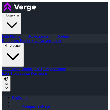
Продукты
Path Planner
→ Возможности
→ Routing
Equipment Explorer
→ Возможности
Интеграции
John Deere
Trimble
CNH
Разработчики
Блог
Поддержка
Контакты
ru
English
en
Português (BR)
pt