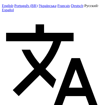
English
·
Português (BR)
·
Українська
·
Français
·
Deutsch
·
Русский
·
Español