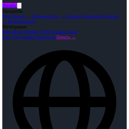
Начать
Продукты
Path Planner
→ Возможности
→ Routing
Equipment Explorer
→ Возможности
Интеграции
John Deere
Trimble
CNH
Разработчики
Блог
Поддержка
Контакты
Начать →