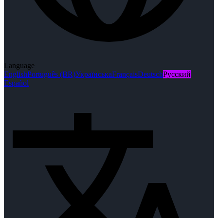
Language
English
Português (BR)
Українська
Français
Deutsch
Русский
Español