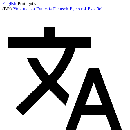
English
·
Português
(BR)
·
Українська
·
Français
·
Deutsch
·
Русский
·
Español