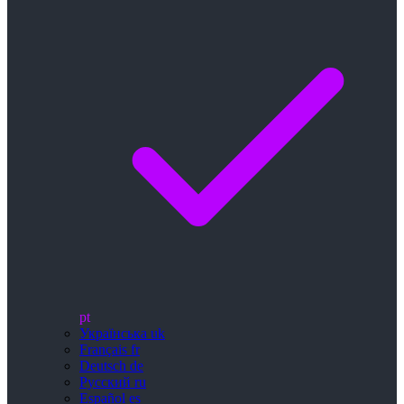
pt
Українська
uk
Français
fr
Deutsch
de
Русский
ru
Español
es