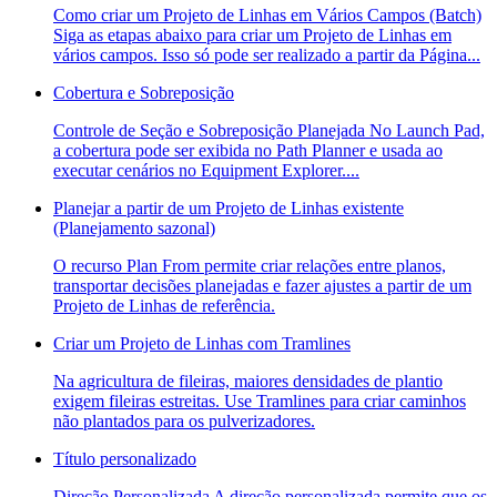
Como criar um Projeto de Linhas em Vários Campos (Batch)
Siga as etapas abaixo para criar um Projeto de Linhas em
vários campos. Isso só pode ser realizado a partir da Página...
Cobertura e Sobreposição
Controle de Seção e Sobreposição Planejada No Launch Pad,
a cobertura pode ser exibida no Path Planner e usada ao
executar cenários no Equipment Explorer....
Planejar a partir de um Projeto de Linhas existente
(Planejamento sazonal)
O recurso Plan From permite criar relações entre planos,
transportar decisões planejadas e fazer ajustes a partir de um
Projeto de Linhas de referência.
Criar um Projeto de Linhas com Tramlines
Na agricultura de fileiras, maiores densidades de plantio
exigem fileiras estreitas. Use Tramlines para criar caminhos
não plantados para os pulverizadores.
Título personalizado
Direção Personalizada A direção personalizada permite que os