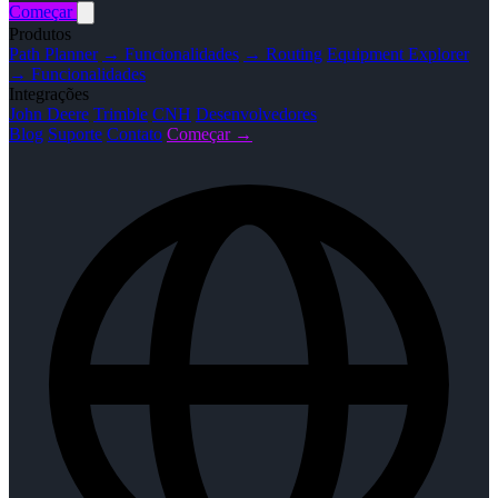
Começar
Produtos
Path Planner
→ Funcionalidades
→ Routing
Equipment Explorer
→ Funcionalidades
Integrações
John Deere
Trimble
CNH
Desenvolvedores
Blog
Suporte
Contato
Começar →