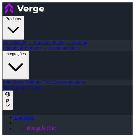
Produtos
Path Planner
→ Funcionalidades
→ Routing
Equipment Explorer
→ Funcionalidades
Integrações
John Deere
Trimble
CNH
Desenvolvedores
Blog
Suporte
Contato
pt
English
en
Português (BR)