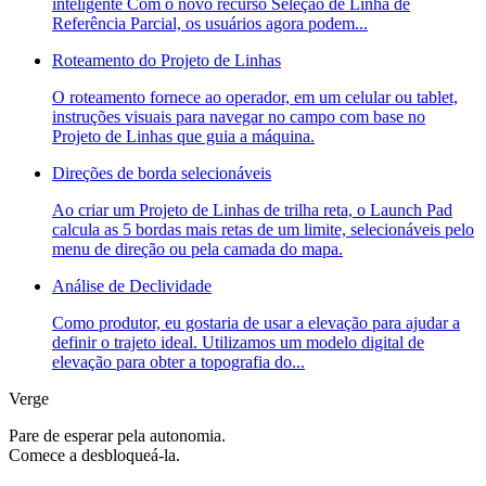
inteligente Com o novo recurso Seleção de Linha de
Referência Parcial, os usuários agora podem...
Roteamento do Projeto de Linhas
O roteamento fornece ao operador, em um celular ou tablet,
instruções visuais para navegar no campo com base no
Projeto de Linhas que guia a máquina.
Direções de borda selecionáveis
Ao criar um Projeto de Linhas de trilha reta, o Launch Pad
calcula as 5 bordas mais retas de um limite, selecionáveis pelo
menu de direção ou pela camada do mapa.
Análise de Declividade
Como produtor, eu gostaria de usar a elevação para ajudar a
definir o trajeto ideal. Utilizamos um modelo digital de
elevação para obter a topografia do...
Verge
Pare de esperar pela autonomia.
Comece a desbloqueá-la.