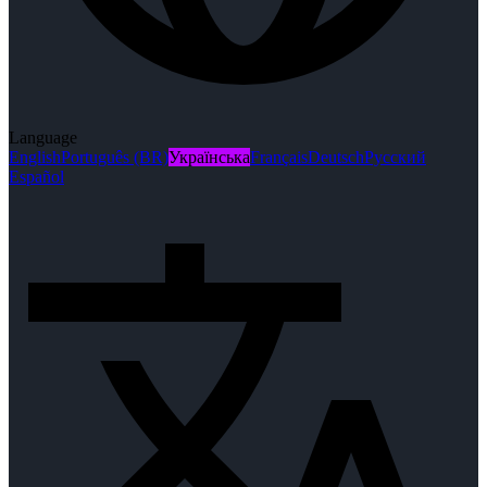
Language
English
Português (BR)
Українська
Français
Deutsch
Русский
Español