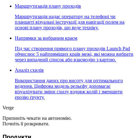
Маршрутизація плану проходів
Маршрутизація надає оператору на телефоні чи
планшеті візуальні інструкції для навігації полем на
основі плану проходів, що веде техніку.
Напрямки за вибраним краєм
Під час створення прямого плану проходів Launch Pad
обчислює 5 найпряміших країв межі, які можна вибрати
через випадний список або взаємодію з картою.
Аналіз схилів
Використання даних про висоту для оптимального
ведення. Цифрова модель рельєфу допомагає
візуалізувати зміни схилу вздовж колій і зменшити
ерозію ґрунту.
Verge
Припиніть чекати на автономію.
Почніть її розкривати.
Продукти