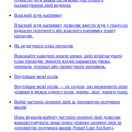
налаштування лінії ведення.
Власний зсув напрямку
Власний зсув напрямку дозволяє ввести зсув у градусах
відносно поточного або власного напрямку плану
проходів.
Як редагувати план проходів
Виконайте наведені нижче кроки, щоб відредагувати
план проходів: змінити вхідні параметри (межа,
операція, техніка) або скоригувати напрямок.
Внутрішні межі полів
Внутрішні межі полів — це поділи, що визначають різні
ділянки в межах одного поля: дерева, ліси, дороги тощо.
Вибір частини опорної лінії за допомогою розумних
якорів
Нова функція вибору частини опорної лінії дозволяє
використовувати лише певні ділянки опорної лінії за
допомогою розумних якорів (Smart Line Anchors).