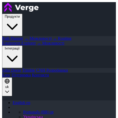
Продукти
Path Planner
→ Можливості
→ Routing
Equipment Explorer
→ Можливості
Інтеграції
John Deere
Trimble
CNH
Розробники
Блог
Підтримка
Контакти
uk
English
en
Português (BR)
pt
Українська