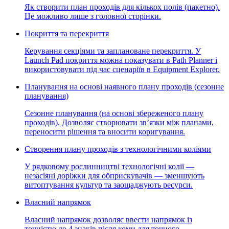
Як створити план проходів для кількох полів (пакетно).
Це можливо лише з головної сторінки.
Покриття та перекриття
Керування секціями та заплановане перекриття. У
Launch Pad покриття можна показувати в Path Planner і
використовувати під час сценаріїв в Equipment Explorer.
Планування на основі наявного плану проходів (сезонне
планування)
Сезонне планування (на основі збереженого плану
проходів). Дозволяє створювати зв’язки між планами,
переносити рішення та вносити коригування.
Створення плану проходів з технологічними коліями
У рядковому рослинництві технологічні колії —
незасіяні доріжки для обприскувачів — зменшують
витоптування культур та заощаджують ресурси.
Власний напрямок
Власний напрямок дозволяє ввести напрямок із
точністю до 4 знаків після коми для точного