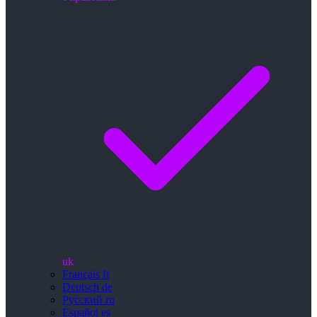
uk
Français
fr
Deutsch
de
Русский
ru
Español
es