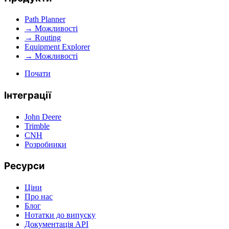
Path Planner
→ Можливості
→ Routing
Equipment Explorer
→ Можливості
Почати
Інтеграції
John Deere
Trimble
CNH
Розробники
Ресурси
Ціни
Про нас
Блог
Нотатки до випуску
Документація API