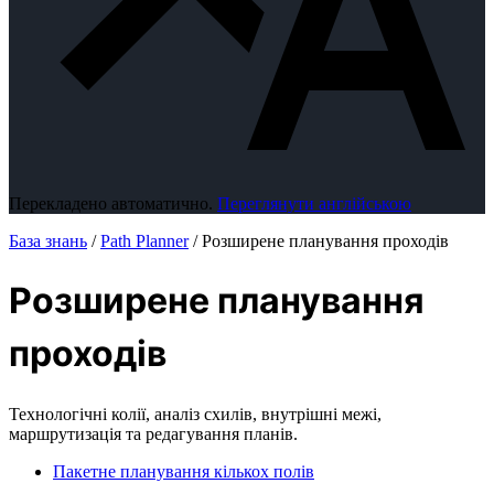
Перекладено автоматично.
Переглянути англійською
База знань
/
Path Planner
/
Розширене планування проходів
Розширене планування
проходів
Технологічні колії, аналіз схилів, внутрішні межі,
маршрутизація та редагування планів.
Пакетне планування кількох полів