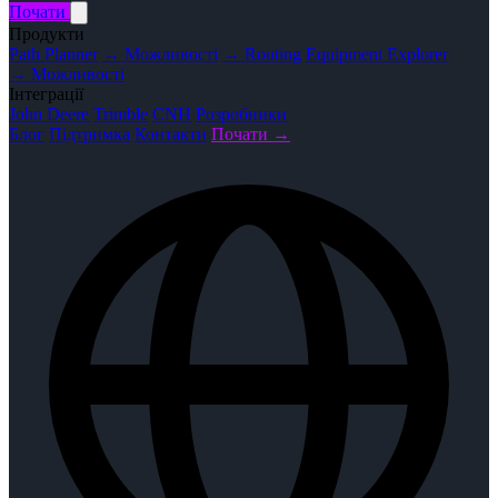
Почати
Продукти
Path Planner
→ Можливості
→ Routing
Equipment Explorer
→ Можливості
Інтеграції
John Deere
Trimble
CNH
Розробники
Блог
Підтримка
Контакти
Почати →