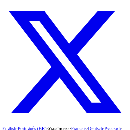
English
·
Português (BR)
·
Українська
·
Français
·
Deutsch
·
Русский
·