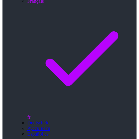
Français
fr
Deutsch
de
Русский
ru
Español
es