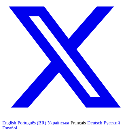
English
·
Português (BR)
·
Українська
·
Français
·
Deutsch
·
Русский
·
Español