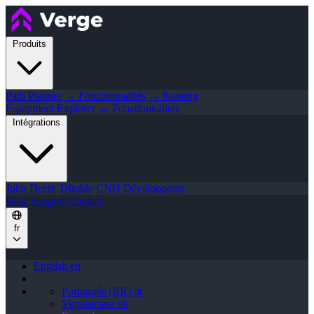
Produits
Path Planner
→ Fonctionnalités
→ Routing
Equipment Explorer
→ Fonctionnalités
Intégrations
John Deere
Trimble
CNH
Développeurs
Blog
Support
Contact
fr
English
en
Português (BR)
pt
Українська
uk