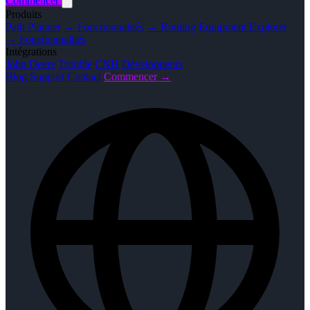
Commencer
Produits
Path Planner
→ Fonctionnalités
→ Routing
Equipment Explorer
→ Fonctionnalités
Intégrations
John Deere
Trimble
CNH
Développeurs
Blog
Support
Contact
Commencer →