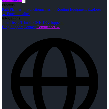
Commencer
Produits
Path Planner
→ Fonctionnalités
→ Routing
Equipment Explorer
→ Fonctionnalités
Intégrations
John Deere
Trimble
CNH
Développeurs
Blog
Support
Contact
Commencer →