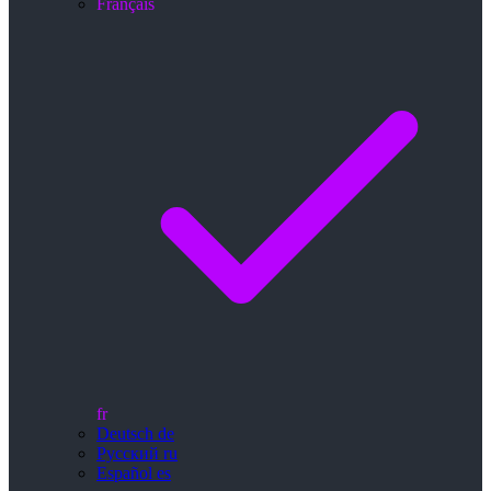
Français
fr
Deutsch
de
Русский
ru
Español
es