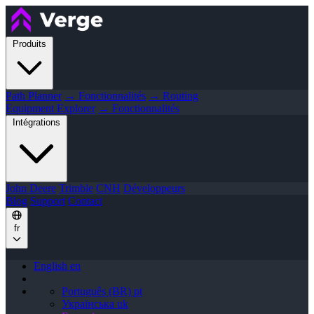
Produits
Path Planner
→ Fonctionnalités
→ Routing
Equipment Explorer
→ Fonctionnalités
Intégrations
John Deere
Trimble
CNH
Développeurs
Blog
Support
Contact
fr
English
en
Português (BR)
pt
Українська
uk