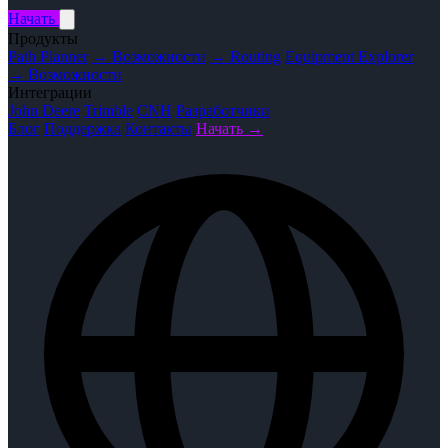
Начать
Продукты
Path Planner
→ Возможности
→ Routing
Equipment Explorer
→ Возможности
Интеграции
John Deere
Trimble
CNH
Разработчики
Блог
Поддержка
Контакты
Начать →