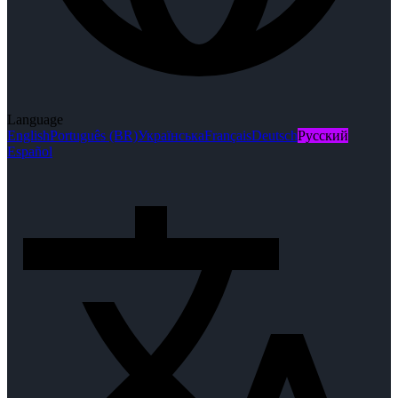
Language
English
Português (BR)
Українська
Français
Deutsch
Русский
Español