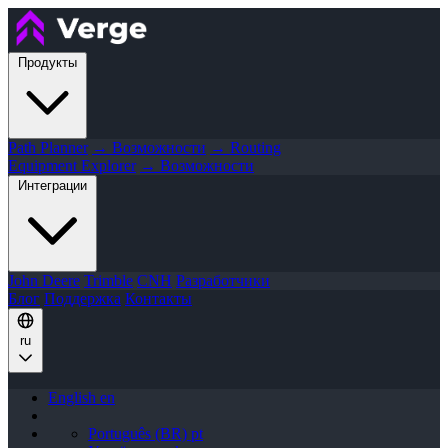
Продукты
Path Planner
→ Возможности
→ Routing
Equipment Explorer
→ Возможности
Интеграции
John Deere
Trimble
CNH
Разработчики
Блог
Поддержка
Контакты
ru
English
en
Português (BR)
pt