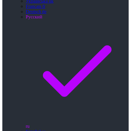
Українська
uk
Français
fr
Deutsch
de
Русский
ru