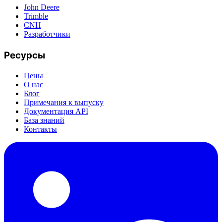
John Deere
Trimble
CNH
Разработчики
Ресурсы
Цены
О нас
Блог
Примечания к выпуску
Документация API
База знаний
Контакты