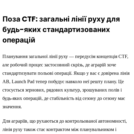
Поза CTF: загальні лінії руху для
будь-яких стандартизованих
операцій
Планування загальної лінії руху — передусім концепція CTF,
але робочий процес застосовний скрізь, де аграрій хоче
стандартизувати польові операції. Якщо у вас є довірена лінія
AB, Launch Pad тепер побудує навколо неї решту плану. Це
стосується зернових, рядових культур, зрошуваних полів і
будь-яких операцій, де стабільність від сезону до сезону має
значення.
Для аграріїв, що рухаються до контрольованої автономності,
лінія руху також стає контрактом між планувальником і