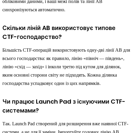
обліковими даними, і ваші межі полів та лінії AB
синхронізуються автоматично.
Скільки ліній AB використовує типове
CTF-господарство?
Більшість CTF-операцій використовують одну-дві лінії AB для
всього господарства: як правило, лінію «північ — південь»,
лінію «схід — захід» і інколи третю під кутом для ділянок,
яким основні сторони світу не підходять. Кожна ділянка
господарства успадковує один із цих напрямків.
Чи працює Launch Pad з існуючими CTF-
системами?
Так. Launch Pad створений для розширення вже наявної CTF-
системи, а не для її заміни. Імпортуйте головну лінію AB,