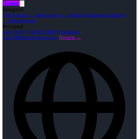
Почати
Продукти
Path Planner
→ Можливості
→ Routing
Equipment Explorer
→ Можливості
Інтеграції
John Deere
Trimble
CNH
Розробники
Блог
Підтримка
Контакти
Почати →