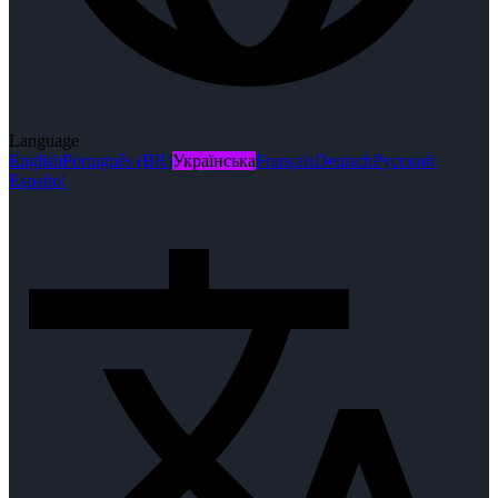
Language
English
Português (BR)
Українська
Français
Deutsch
Русский
Español