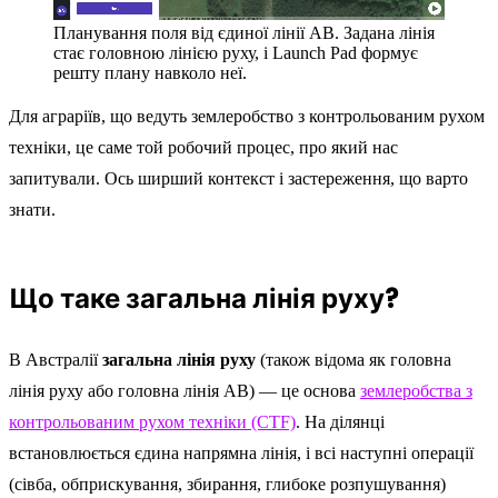
Планування поля від єдиної лінії AB. Задана лінія
стає головною лінією руху, і Launch Pad формує
решту плану навколо неї.
Для аграріїв, що ведуть землеробство з контрольованим рухом
техніки, це саме той робочий процес, про який нас
запитували. Ось ширший контекст і застереження, що варто
знати.
Що таке загальна лінія руху?
В Австралії
загальна лінія руху
(також відома як головна
лінія руху або головна лінія AB) — це основа
землеробства з
контрольованим рухом техніки (CTF)
. На ділянці
встановлюється єдина напрямна лінія, і всі наступні операції
(сівба, обприскування, збирання, глибоке розпушування)