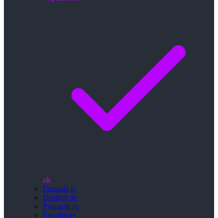
uk
Français
fr
Deutsch
de
Русский
ru
Español
es