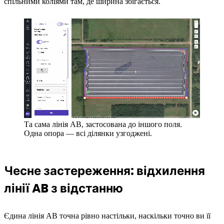
спільними коліями там, де ширина збігається.
Та сама лінія AB, застосована до іншого поля.
Одна опора — всі ділянки узгоджені.
Чесне застереження: відхилення
лінії AB з відстанню
Єдина лінія AB точна рівно настільки, наскільки точно ви її