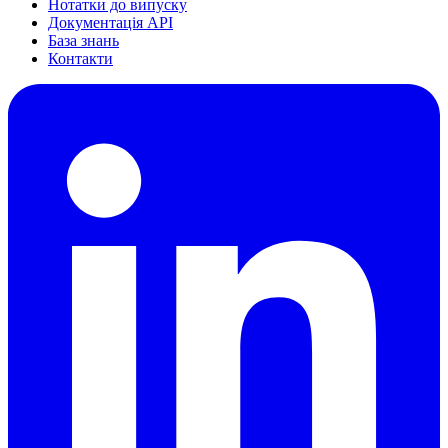
Нотатки до випуску
Документація API
База знань
Контакти