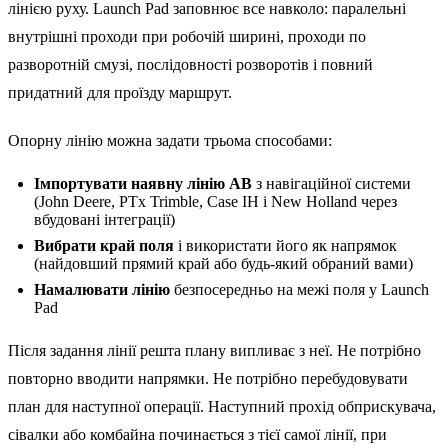
лінією руху. Launch Pad заповнює все навколо: паралельні
внутрішні проходи при робочій ширині, проходи по
разворотній смузі, послідовності розворотів і повний
придатний для проїзду маршрут.
Опорну лінію можна задати трьома способами:
Імпортувати наявну лінію AB
з навігаційної системи
(John Deere, PTx Trimble, Case IH і New Holland через
вбудовані інтеграції)
Вибрати край поля
і використати його як напрямок
(найдовший прямий край або будь-який обраний вами)
Намалювати лінію
безпосередньо на межі поля у Launch
Pad
Після задання лінії решта плану випливає з неї. Не потрібно
повторно вводити напрямки. Не потрібно перебудовувати
план для наступної операції. Наступний прохід обприскувача,
сівалки або комбайна починається з тієї самої лінії, при