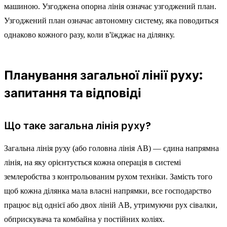
машиною. Узгоджена опорна лінія означає узгоджений план.
Узгоджений план означає автономну систему, яка поводиться
однаково кожного разу, коли в'їжджає на ділянку.
Планування загальної лінії руху:
запитання та відповіді
Що таке загальна лінія руху?
Загальна лінія руху (або головна лінія AB) — єдина напрямна
лінія, на яку орієнтується кожна операція в системі
землеробства з контрольованим рухом техніки. Замість того
щоб кожна ділянка мала власні напрямки, все господарство
працює від однієї або двох ліній AB, утримуючи рух сівалки,
обприскувача та комбайна у постійних коліях.