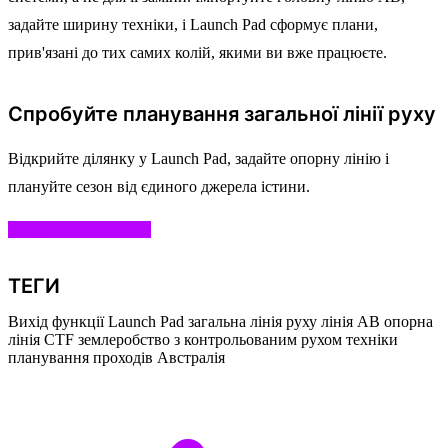
задайте ширину техніки, і Launch Pad сформує плани,
прив'язані до тих самих колій, якими ви вже працюєте.
Спробуйте планування загальної лінії руху
Відкрийте ділянку у Launch Pad, задайте опорну лінію і
плануйте сезон від єдиного джерела істини.
Почати у Launch Pad
ТЕГИ
Вихід функції
Launch Pad
загальна лінія руху
лінія AB
опорна
лінія
CTF
землеробство з контрольованим рухом техніки
планування проходів
Австралія