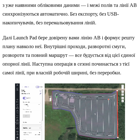
з уже наявними обліковими даними — і межі полів та лінії AB
синхронізуються автоматично. Без експорту, без USB-
накопичувачів, без перемальовування ліній.
Далі Launch Pad бере довірену вами лінію AB і формує решту
плану навколо неї. Внутрішні проходи, разворотні смуги,
розвороти та повний маршрут — все будується від цієї єдиної
опорної лінії. Наступна операція в сезоні починається з тієї
самої лінії, при власній робочій ширині, без переробки.