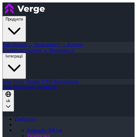
Продукти
Path Planner
→ Можливості
→ Routing
Equipment Explorer
→ Можливості
Інтеграції
John Deere
Trimble
CNH
Розробники
Блог
Підтримка
Контакти
uk
English
en
Português (BR)
pt
Українська