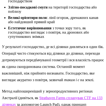
господарством
Злітно-посадкові смуги
на території господарства або
поблизу
Великі орієнтири поля
: лінії огорож, дренажних канав
або найдовший прямий край
Естетичне вирівнювання
з точки зору того, як
господарство виглядає з повітря, на дронових або
супутникових знімках
У результаті господарство, де всі ділянки дивляться в один бік.
Операції чисто стикуються від ділянки до ділянки, переходи
дотримуються передбачуваної геометрії і вся власність працює
як єдина скоординована система. Останній момент
важливіший, ніж прийнято визнавати. Господарство, яке
виглядає акуратно з повітря, зазвичай
таким і є
на землі.
Метод найпоширеніший у зернопродуктивних регіонах
Австралії (дивіться, як
Strathaven Farms спланував CTF на 133
ділянках
за допомогою Launch Pad), однак принцип