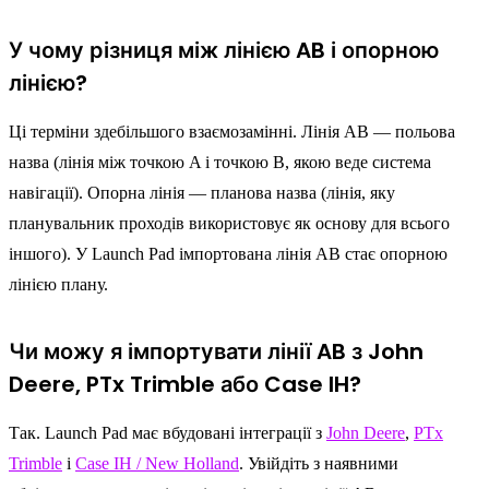
У чому різниця між лінією AB і опорною
лінією?
Ці терміни здебільшого взаємозамінні. Лінія AB — польова
назва (лінія між точкою A і точкою B, якою веде система
навігації). Опорна лінія — планова назва (лінія, яку
планувальник проходів використовує як основу для всього
іншого). У Launch Pad імпортована лінія AB стає опорною
лінією плану.
Чи можу я імпортувати лінії AB з John
Deere, PTx Trimble або Case IH?
Так. Launch Pad має вбудовані інтеграції з
John Deere
,
PTx
Trimble
і
Case IH / New Holland
. Увійдіть з наявними