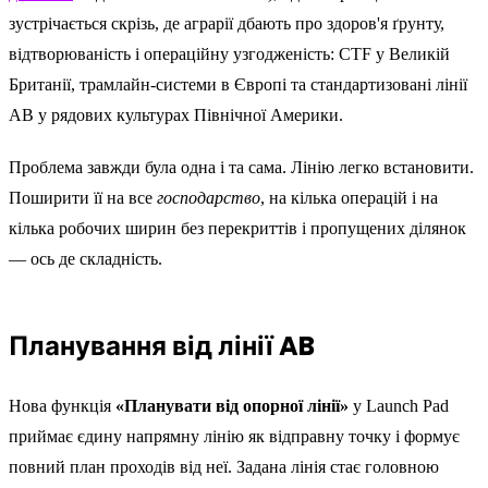
зустрічається скрізь, де аграрії дбають про здоров'я ґрунту,
відтворюваність і операційну узгодженість: CTF у Великій
Британії, трамлайн-системи в Європі та стандартизовані лінії
AB у рядових культурах Північної Америки.
Проблема завжди була одна і та сама. Лінію легко встановити.
Поширити її на все
господарство
, на кілька операцій і на
кілька робочих ширин без перекриттів і пропущених ділянок
— ось де складність.
Планування від лінії AB
Нова функція
«Планувати від опорної лінії»
у Launch Pad
приймає єдину напрямну лінію як відправну точку і формує
повний план проходів від неї. Задана лінія стає головною