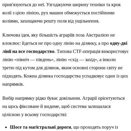
прив'язуються до неї. Узгоджуючи ширину техніки та крок
колії з цією лінією, рух машин обмежується постійними
коліями, захищаючи решту поля від ущільнення.
Ключова ідея, яку більшість аграріїв поза Австралією не
вловлює: йдеться не про одну лінію на ділянку, а про
одну-дві
лінії на все господарство
. Типова CTF-операція використовує
лінію «північ — південь», лінію «схід — захід», а інколи
третю під кутом для ділянок, яким основні сторони світу не
підходять. Кожна ділянка господарства успадковує один із цих
напрямків.
Вибір напрямку рідко буває довільним. Аграрії орієнтуються
на щось фіксоване й видиме, щоб система залишалася
цілісною у всьому господарстві:
Шосе та магістральні дороги
, що проходять поруч із