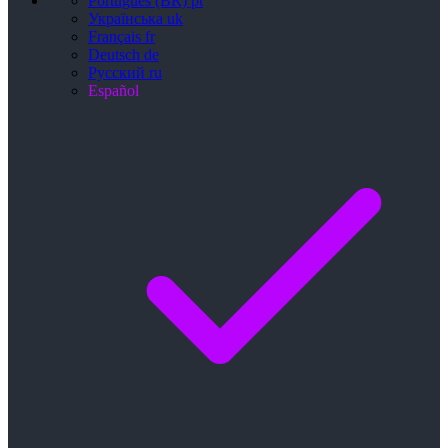
Português (BR)
pt
Українська
uk
Français
fr
Deutsch
de
Русский
ru
Español