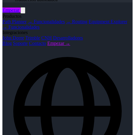
Empezar
Productos
Path Planner
→ Funcionalidades
→ Routing
Equipment Explorer
→ Funcionalidades
Integraciones
John Deere
Trimble
CNH
Desarrolladores
Blog
Soporte
Contacto
Empezar →