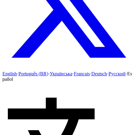
English
·
Português (BR)
·
Українська
·
Français
·
Deutsch
·
Русский
·
Es
pañol