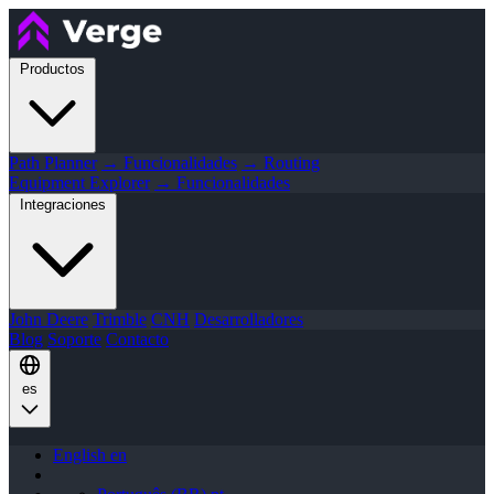
Productos
Path Planner
→ Funcionalidades
→ Routing
Equipment Explorer
→ Funcionalidades
Integraciones
John Deere
Trimble
CNH
Desarrolladores
Blog
Soporte
Contacto
es
English
en