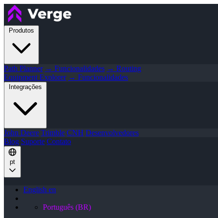
Produtos
Path Planner
→ Funcionalidades
→ Routing
Equipment Explorer
→ Funcionalidades
Integrações
John Deere
Trimble
CNH
Desenvolvedores
Blog
Suporte
Contato
pt
English
en
Português (BR)