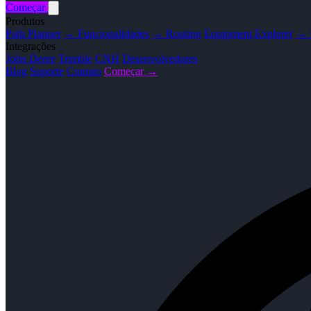
Começar
Produtos
Path Planner
→ Funcionalidades
→ Routing
Equipment Explorer
→ F
Integrações
John Deere
Trimble
CNH
Desenvolvedores
Blog
Suporte
Contato
Começar →