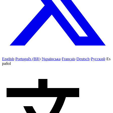
English
·
Português (BR)
·
Українська
·
Français
·
Deutsch
·
Русский
·
Es
pañol