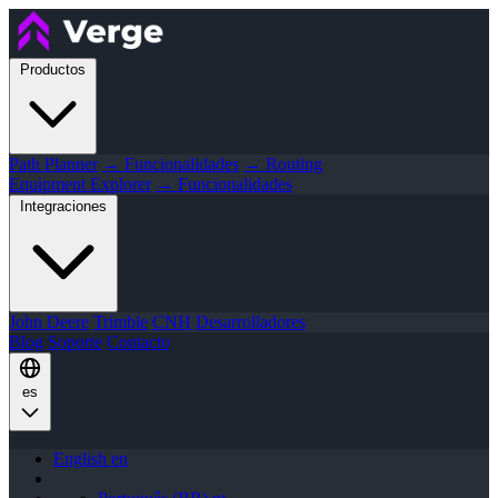
Productos
Path Planner
→ Funcionalidades
→ Routing
Equipment Explorer
→ Funcionalidades
Integraciones
John Deere
Trimble
CNH
Desarrolladores
Blog
Soporte
Contacto
es
English
en