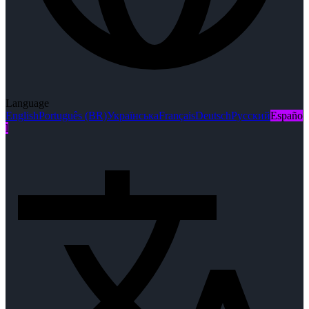
Language
English
Português (BR)
Українська
Français
Deutsch
Русский
Españo
l