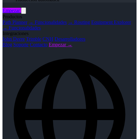
Empezar
Productos
Path Planner
→ Funcionalidades
→ Routing
Equipment Explorer
→ Funcionalidades
Integraciones
John Deere
Trimble
CNH
Desarrolladores
Blog
Soporte
Contacto
Empezar →