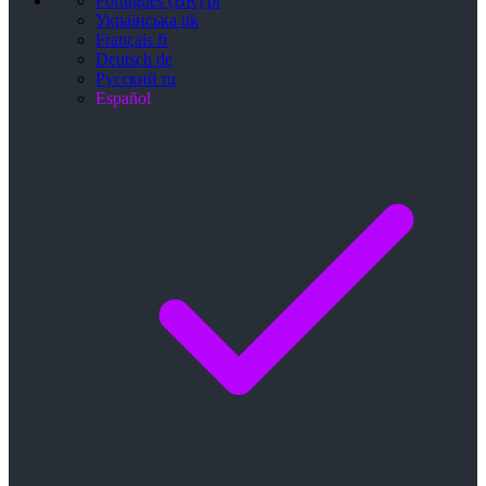
Português (BR)
pt
Українська
uk
Français
fr
Deutsch
de
Русский
ru
Español