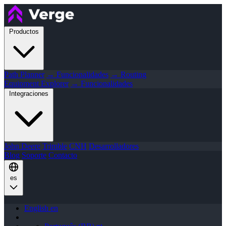
Productos
Path Planner
→ Funcionalidades
→ Routing
Equipment Explorer
→ Funcionalidades
Integraciones
John Deere
Trimble
CNH
Desarrolladores
Blog
Soporte
Contacto
es
English
en