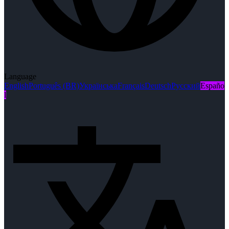
Language
English
Português (BR)
Українська
Français
Deutsch
Русский
Españo
l