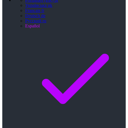
Português (BR)
pt
Українська
uk
Français
fr
Deutsch
de
Русский
ru
Español