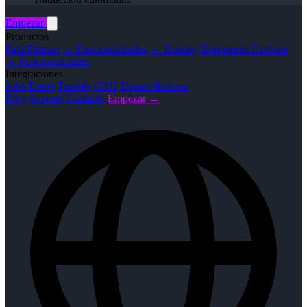
Empezar
Productos
Path Planner
→ Funcionalidades
→ Routing
Equipment Explorer
→ Funcionalidades
Integraciones
John Deere
Trimble
CNH
Desarrolladores
Blog
Soporte
Contacto
Empezar →