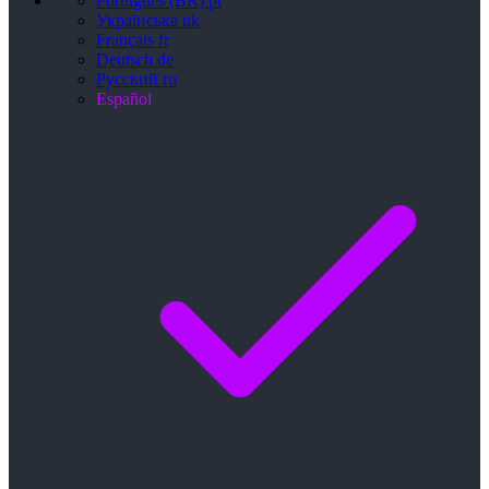
Português (BR)
pt
Українська
uk
Français
fr
Deutsch
de
Русский
ru
Español