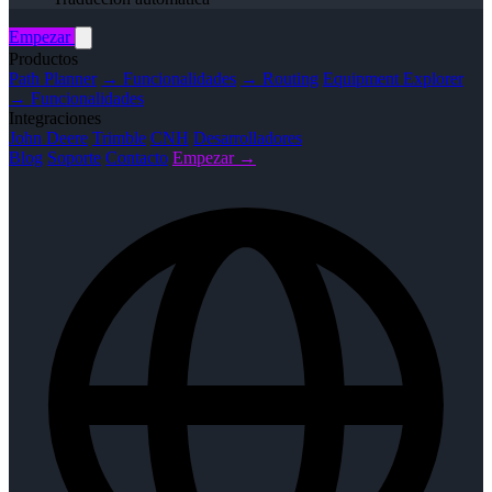
Empezar
Productos
Path Planner
→ Funcionalidades
→ Routing
Equipment Explorer
→ Funcionalidades
Integraciones
John Deere
Trimble
CNH
Desarrolladores
Blog
Soporte
Contacto
Empezar →