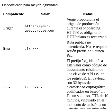
Decodificada para mayor legibilidad:
Componente
Valor
Notas
Verge proporciona el
origen de producción
https://your-
Origen
durante el onboarding.
app.vergeag.com
HTTPS es obligatorio;
HTTP plano es rechazado.
Ruta pública no
autenticada. No se requiere
Ruta
/launch
sesión previa de Launch
Pad.
El prefijo
identifica
lc_
este valor como código de
lanzamiento (distinto de
una clave de API
en
LP-
los registros). El payload
son 32 bytes de
aleatoriedad criptográfica,
code
lc_R3w9q-...
codificados en base64url.
De un solo uso, TTL de 10
minutos, vinculado en el
momento de emisión a un
usuario, una organización