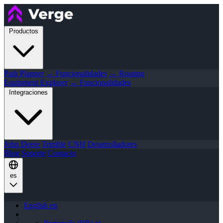
Productos
Path Planner
→ Funcionalidades
→ Routing
Equipment Explorer
→ Funcionalidades
Integraciones
John Deere
Trimble
CNH
Desarrolladores
Blog
Soporte
Contacto
es
English
en