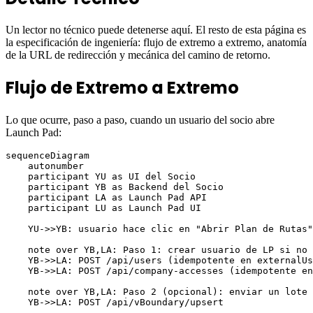
Un lector no técnico puede detenerse aquí. El resto de esta página es
la especificación de ingeniería: flujo de extremo a extremo, anatomía
de la URL de redirección y mecánica del camino de retorno.
Flujo de Extremo a Extremo
Lo que ocurre, paso a paso, cuando un usuario del socio abre
Launch Pad:
sequenceDiagram

    autonumber

    participant YU as UI del Socio

    participant YB as Backend del Socio

    participant LA as Launch Pad API

    participant LU as Launch Pad UI

    YU->>YB: usuario hace clic en "Abrir Plan de Rutas"

    note over YB,LA: Paso 1: crear usuario de LP si no 
    YB->>LA: POST /api/users (idempotente en externalUs
    YB->>LA: POST /api/company-accesses (idempotente en
    note over YB,LA: Paso 2 (opcional): enviar un lote

    YB->>LA: POST /api/vBoundary/upsert
