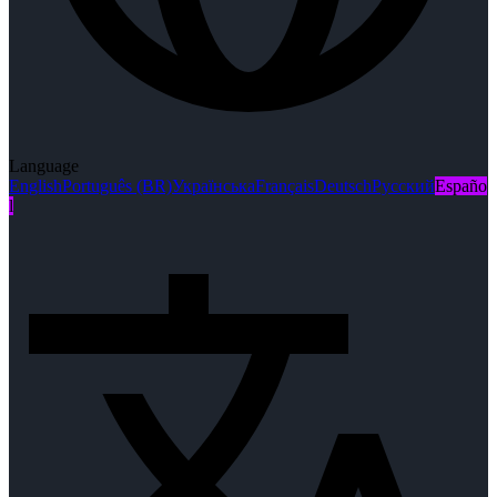
Language
English
Português (BR)
Українська
Français
Deutsch
Русский
Españo
l