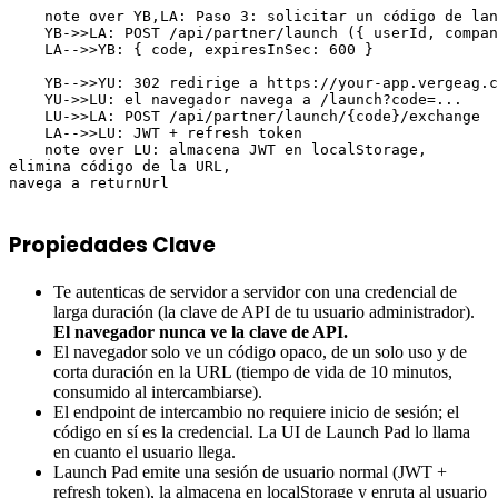
    note over YB,LA: Paso 3: solicitar un código de lan
    YB->>LA: POST /api/partner/launch ({ userId, compan
    LA-->>YB: { code, expiresInSec: 600 }

    YB-->>YU: 302 redirige a https://your-app.vergeag.c
    YU->>LU: el navegador navega a /launch?code=...

    LU->>LA: POST /api/partner/launch/{code}/exchange

    LA-->>LU: JWT + refresh token

    note over LU: almacena JWT en localStorage,
elimina código de la URL,
navega a returnUrl

Propiedades Clave
Te autenticas de servidor a servidor con una credencial de
larga duración (la clave de API de tu usuario administrador).
El navegador nunca ve la clave de API.
El navegador solo ve un código opaco, de un solo uso y de
corta duración en la URL (tiempo de vida de 10 minutos,
consumido al intercambiarse).
El endpoint de intercambio no requiere inicio de sesión; el
código en sí es la credencial. La UI de Launch Pad lo llama
en cuanto el usuario llega.
Launch Pad emite una sesión de usuario normal (JWT +
refresh token), la almacena en localStorage y enruta al usuario