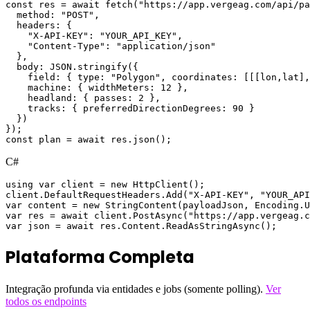
const res = await fetch("https://app.vergeag.com/api/pa
  method: "POST",

  headers: {

    "X-API-KEY": "YOUR_API_KEY",

    "Content-Type": "application/json"

  },

  body: JSON.stringify({

    field: { type: "Polygon", coordinates: [[[lon,lat],
    machine: { widthMeters: 12 },

    headland: { passes: 2 },

    tracks: { preferredDirectionDegrees: 90 }

  })

});

const plan = await res.json();
C#
using var client = new HttpClient();

client.DefaultRequestHeaders.Add("X-API-KEY", "YOUR_API
var content = new StringContent(payloadJson, Encoding.U
var res = await client.PostAsync("https://app.vergeag.c
var json = await res.Content.ReadAsStringAsync();
Plataforma Completa
Integração profunda via entidades e jobs (somente polling).
Ver
todos os endpoints