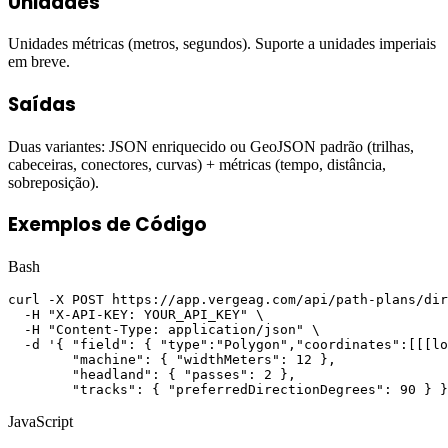
Unidades
Unidades métricas (metros, segundos). Suporte a unidades imperiais
em breve.
Saídas
Duas variantes: JSON enriquecido ou GeoJSON padrão (trilhas,
cabeceiras, conectores, curvas) + métricas (tempo, distância,
sobreposição).
Exemplos de Código
Bash
curl -X POST https://app.vergeag.com/api/path-plans/dir
  -H "X-API-KEY: YOUR_API_KEY" \

  -H "Content-Type: application/json" \

  -d '{ "field": { "type":"Polygon","coordinates":[[[lo
        "machine": { "widthMeters": 12 },

        "headland": { "passes": 2 },

        "tracks": { "preferredDirectionDegrees": 90 } }
JavaScript