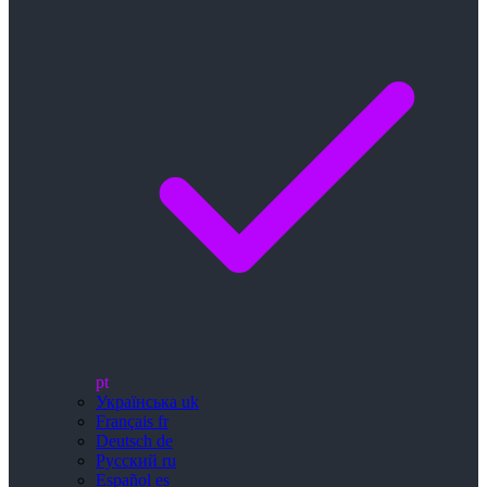
pt
Українська
uk
Français
fr
Deutsch
de
Русский
ru
Español
es