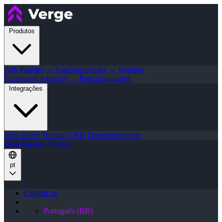
Produtos
Path Planner
→ Funcionalidades
→ Routing
Equipment Explorer
→ Funcionalidades
Integrações
John Deere
Trimble
CNH
Desenvolvedores
Blog
Suporte
Contato
pt
English
en
Português (BR)