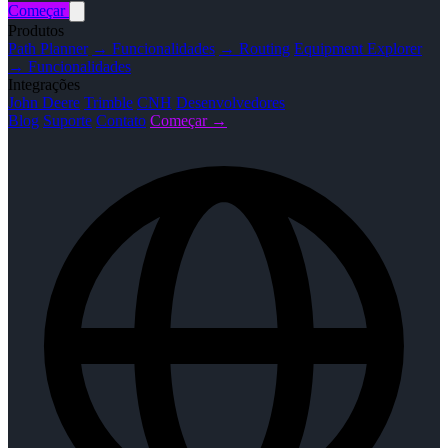
Começar
Produtos
Path Planner
→ Funcionalidades
→ Routing
Equipment Explorer
→ Funcionalidades
Integrações
John Deere
Trimble
CNH
Desenvolvedores
Blog
Suporte
Contato
Começar →