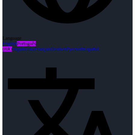
Language
English
Português
(BR)
Українська
Français
Deutsch
Русский
Español