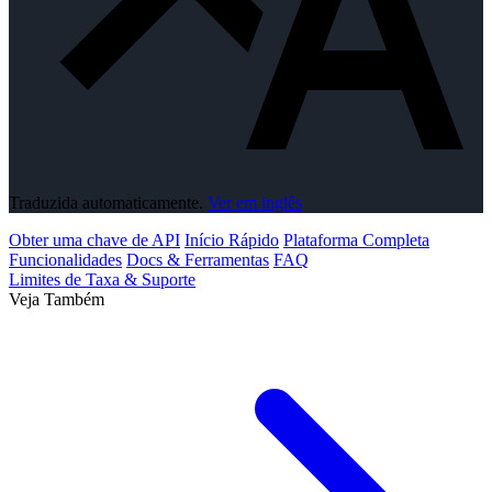
Traduzida automaticamente.
Ver em inglês
Obter uma chave de API
Início Rápido
Plataforma Completa
Funcionalidades
Docs & Ferramentas
FAQ
Limites de Taxa & Suporte
Veja Também