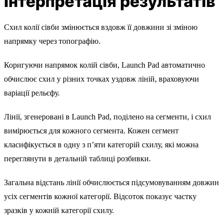
Інтерпретація результатів
Схил колії сівби змінюється вздовж її довжини зі зміною
напрямку через топографію.
Коригуючи напрямок колій сівби, Launch Pad автоматично
обчислює схил у різних точках уздовж ліній, враховуючи
варіації рельєфу.
Лінії, згенеровані в Launch Pad, поділено на сегменти, і схил
вимірюється для кожного сегмента. Кожен сегмент
класифікується в одну з п’яти категорій схилу, які можна
переглянути в детальній таблиці розбивки.
Загальна відстань лінії обчислюється підсумовуванням довжин
усіх сегментів кожної категорії. Відсоток показує частку
зразків у кожній категорії схилу.