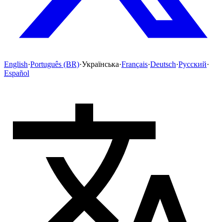
English
·
Português (BR)
·
Українська
·
Français
·
Deutsch
·
Русский
·
Español