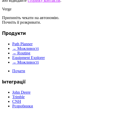
або відвідайте
сторінку контактів
.
Verge
Припиніть чекати на автономію.
Почніть її розкривати.
Продукти
Path Planner
→ Можливості
→ Routing
Equipment Explorer
→ Можливості
Почати
Інтеграції
John Deere
Trimble
CNH
Розробники