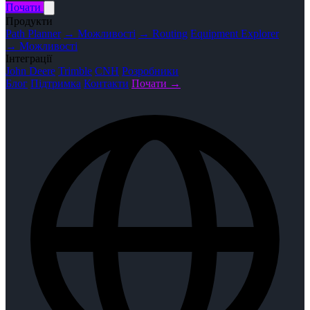
Почати
Продукти
Path Planner
→ Можливості
→ Routing
Equipment Explorer
→ Можливості
Інтеграції
John Deere
Trimble
CNH
Розробники
Блог
Підтримка
Контакти
Почати →