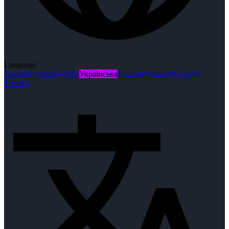
Language
English
Português (BR)
Українська
Français
Deutsch
Русский
Español