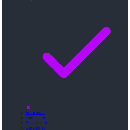
uk
Français
fr
Deutsch
de
Русский
ru
Español
es