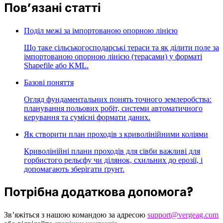
Пов’язані статті
Поділ межі за імпортованою опорною лінією
Що таке сільськогосподарські тераси та як ділити поле за
імпортованою опорною лінією (терасами) у форматі
Shapefile або KML.
Базові поняття
Огляд фундаментальних понять точного землеробства:
планування польових робіт, системи автоматичного
керування та сумісні формати даних.
Як створити план проходів з криволінійними коліями
Криволінійні плани проходів для сівби важливі для
горбистого рельєфу чи ділянок, схильних до ерозії, і
допомагають зберігати ґрунт.
Потрібна додаткова допомога?
Зв’яжіться з нашою командою за адресою
support@vergeag.com