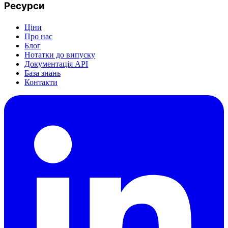
Ресурси
Ціни
Про нас
Блог
Нотатки до випуску
Документація API
База знань
Контакти