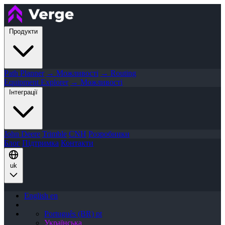
Продукти
Path Planner
→ Можливості
→ Routing
Equipment Explorer
→ Можливості
Інтеграції
John Deere
Trimble
CNH
Розробники
Блог
Підтримка
Контакти
uk
English
en
Português (BR)
pt
Українська