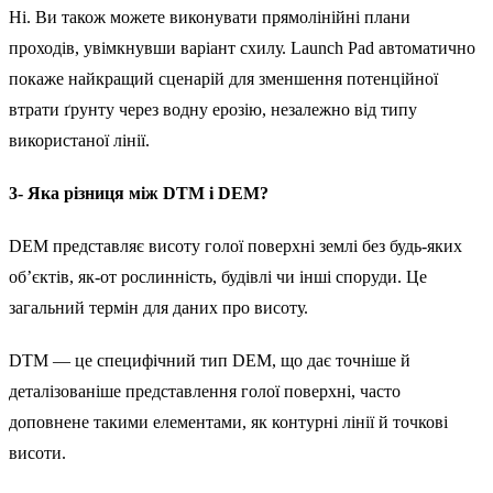
Ні. Ви також можете виконувати прямолінійні плани
проходів, увімкнувши варіант схилу. Launch Pad автоматично
покаже найкращий сценарій для зменшення потенційної
втрати ґрунту через водну ерозію, незалежно від типу
використаної лінії.
3- Яка різниця між DTM і DEM?
DEM представляє висоту голої поверхні землі без будь-яких
об’єктів, як-от рослинність, будівлі чи інші споруди. Це
загальний термін для даних про висоту.
DTM — це специфічний тип DEM, що дає точніше й
деталізованіше представлення голої поверхні, часто
доповнене такими елементами, як контурні лінії й точкові
висоти.