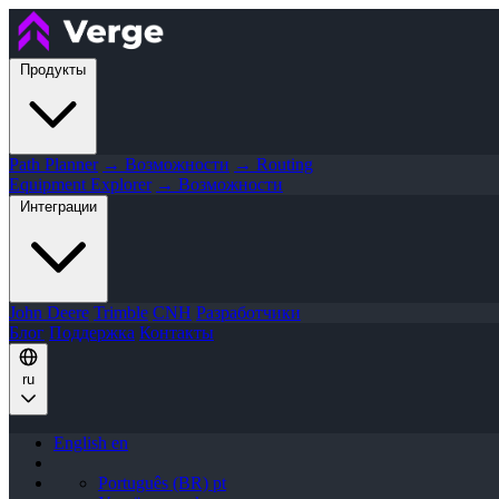
Продукты
Path Planner
→ Возможности
→ Routing
Equipment Explorer
→ Возможности
Интеграции
John Deere
Trimble
CNH
Разработчики
Блог
Поддержка
Контакты
ru
English
en
Português (BR)
pt