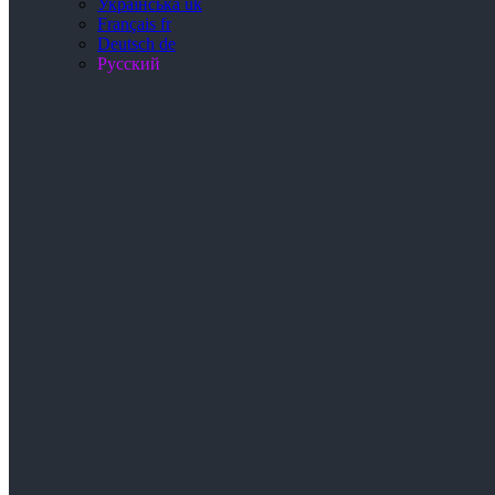
Українська
uk
Français
fr
Deutsch
de
Русский