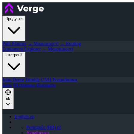
Продукти
Path Planner
→ Можливості
→ Routing
Equipment Explorer
→ Можливості
Інтеграції
John Deere
Trimble
CNH
Розробники
Блог
Підтримка
Контакти
uk
English
en
Português (BR)
pt
Українська