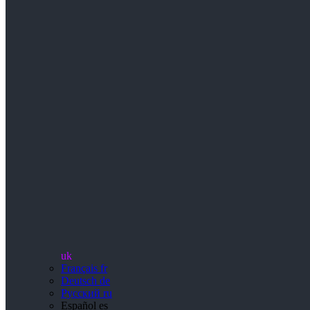
uk
Français
fr
Deutsch
de
Русский
ru
Español
es