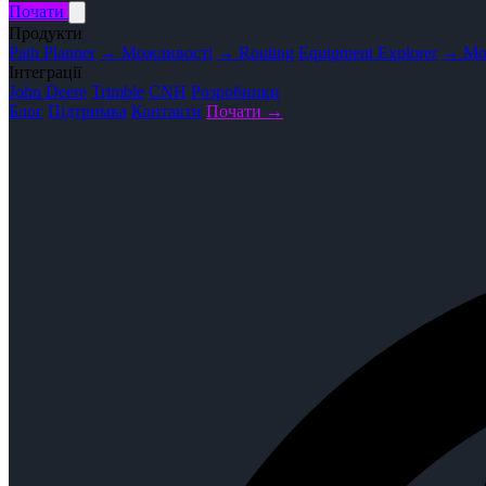
Почати
Продукти
Path Planner
→ Можливості
→ Routing
Equipment Explorer
→ Мо
Інтеграції
John Deere
Trimble
CNH
Розробники
Блог
Підтримка
Контакти
Почати →