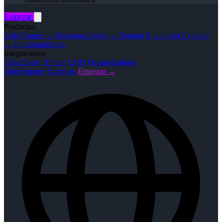
Empezar
Productos
Path Planner
→ Funcionalidades
→ Routing
Equipment Explorer
→ Funcionalidades
Integraciones
John Deere
Trimble
CNH
Desarrolladores
Blog
Soporte
Contacto
Empezar →