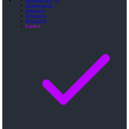
Português (BR)
pt
Українська
uk
Français
fr
Deutsch
de
Русский
ru
Español