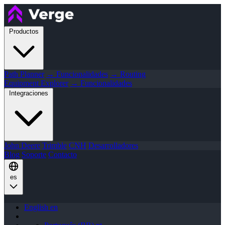
Productos
Path Planner
→ Funcionalidades
→ Routing
Equipment Explorer
→ Funcionalidades
Integraciones
John Deere
Trimble
CNH
Desarrolladores
Blog
Soporte
Contacto
es
English
en