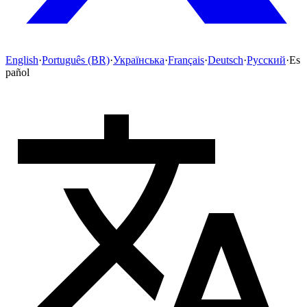
English
·
Português (BR)
·
Українська
·
Français
·
Deutsch
·
Русский
·
Es
pañol