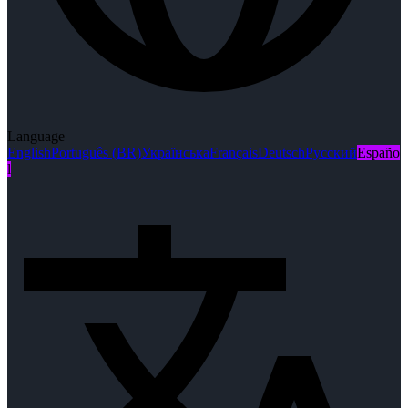
Language
English
Português (BR)
Українська
Français
Deutsch
Русский
Españo
l