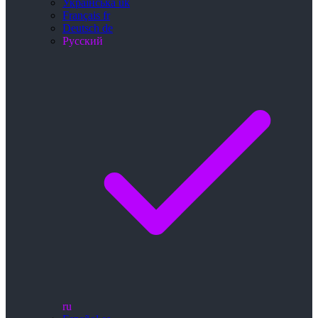
Українська
uk
Français
fr
Deutsch
de
Русский
ru