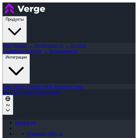
Продукты
Path Planner
→ Возможности
→ Routing
Equipment Explorer
→ Возможности
Интеграции
John Deere
Trimble
CNH
Разработчики
Блог
Поддержка
Контакты
ru
English
en
Português (BR)
pt