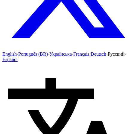
English
·
Português (BR)
·
Українська
·
Français
·
Deutsch
·
Русский
·
Español