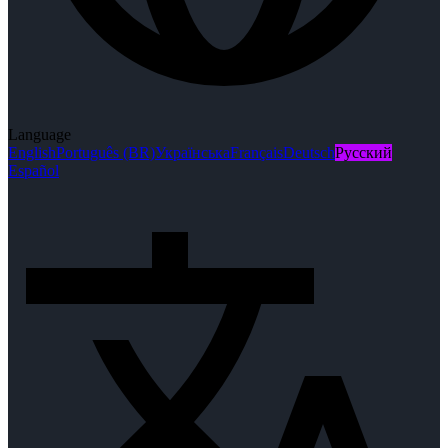
Language
English
Português (BR)
Українська
Français
Deutsch
Русский
Español