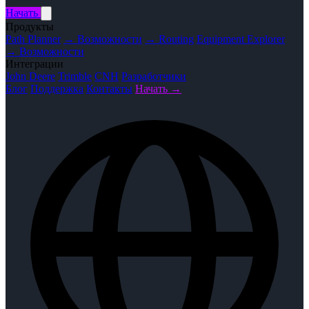
Начать
Продукты
Path Planner
→ Возможности
→ Routing
Equipment Explorer
→ Возможности
Интеграции
John Deere
Trimble
CNH
Разработчики
Блог
Поддержка
Контакты
Начать →