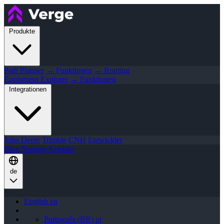
Produkte
Path Planner
→ Funktionen
→ Routing
Equipment Explorer
→ Funktionen
Integrationen
John Deere
Trimble
CNH
Entwickler
Blog
Support
Kontakt
de
English
en
Português (BR)
pt