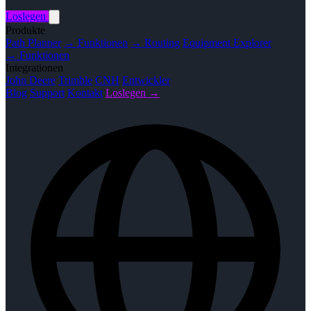
Loslegen
Produkte
Path Planner
→ Funktionen
→ Routing
Equipment Explorer
→ Funktionen
Integrationen
John Deere
Trimble
CNH
Entwickler
Blog
Support
Kontakt
Loslegen →