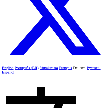
English
·
Português (BR)
·
Українська
·
Français
·
Deutsch
·
Русский
·
Español