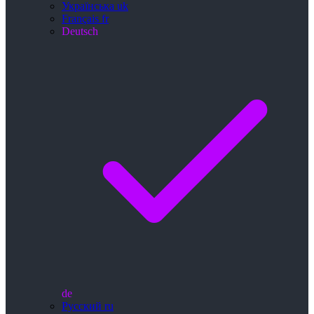
Українська
uk
Français
fr
Deutsch
de
Русский
ru