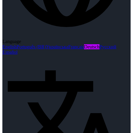
Language
English
Português (BR)
Українська
Français
Deutsch
Русский
Español