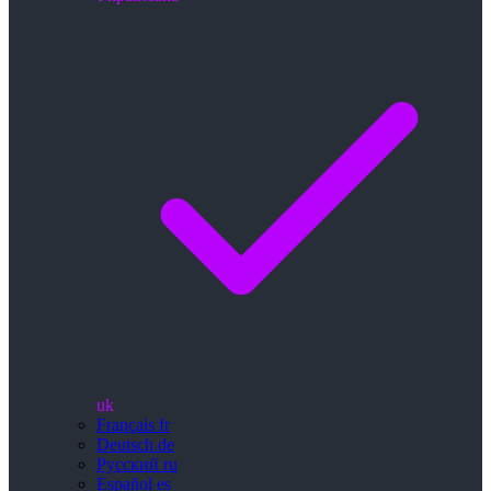
uk
Français
fr
Deutsch
de
Русский
ru
Español
es