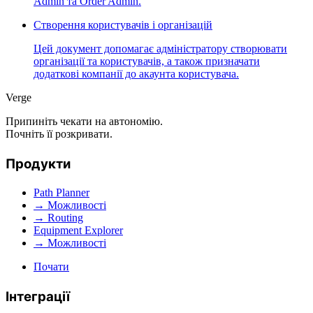
Admin та Order Admin.
Створення користувачів і організацій
Цей документ допомагає адміністратору створювати
організації та користувачів, а також призначати
додаткові компанії до акаунта користувача.
Verge
Припиніть чекати на автономію.
Почніть її розкривати.
Продукти
Path Planner
→ Можливості
→ Routing
Equipment Explorer
→ Можливості
Почати
Інтеграції