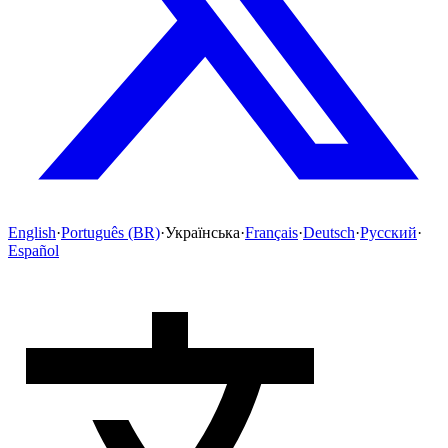
English
·
Português (BR)
·
Українська
·
Français
·
Deutsch
·
Русский
·
Español