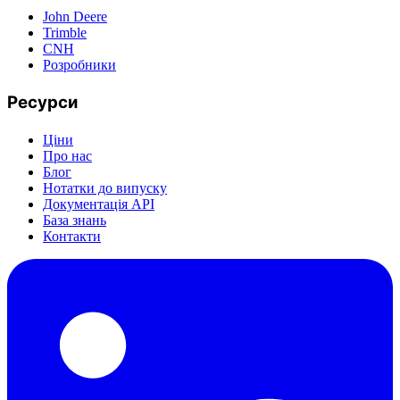
John Deere
Trimble
CNH
Розробники
Ресурси
Ціни
Про нас
Блог
Нотатки до випуску
Документація API
База знань
Контакти