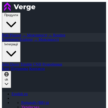
Продукти
Path Planner
→ Можливості
→ Routing
Equipment Explorer
→ Можливості
Інтеграції
John Deere
Trimble
CNH
Розробники
Блог
Підтримка
Контакти
uk
English
en
Português (BR)
pt
Українська