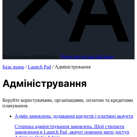
Перекладено автоматично.
Переглянути англійською
База знань
/
Launch Pad
/
Адміністрування
Адміністрування
Керуйте користувачами, організаціями, оплатою та кредитами
планування.
Адмін замовлень: додавання кредитів і платіжні акаунти
Сторінка адміністрування замовлень. Щоб створити
замовлення в Launch Pad, акаунт повинен мати доступ