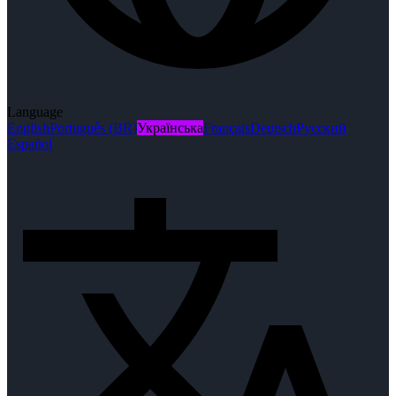
Language
English
Português (BR)
Українська
Français
Deutsch
Русский
Español