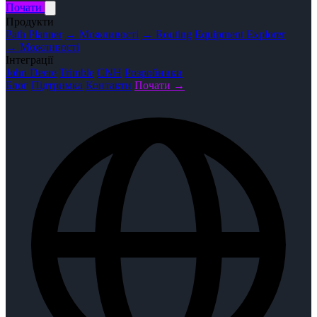
Почати
Продукти
Path Planner
→ Можливості
→ Routing
Equipment Explorer
→ Можливості
Інтеграції
John Deere
Trimble
CNH
Розробники
Блог
Підтримка
Контакти
Почати →