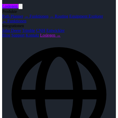
Loslegen
Produkte
Path Planner
→ Funktionen
→ Routing
Equipment Explorer
→ Funktionen
Integrationen
John Deere
Trimble
CNH
Entwickler
Blog
Support
Kontakt
Loslegen →