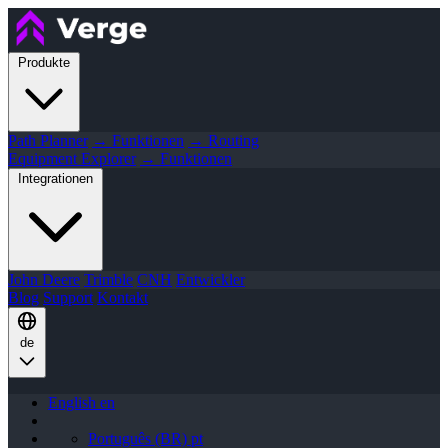
Produkte
Path Planner
→ Funktionen
→ Routing
Equipment Explorer
→ Funktionen
Integrationen
John Deere
Trimble
CNH
Entwickler
Blog
Support
Kontakt
de
English
en
Português (BR)
pt