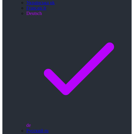
Українська
uk
Français
fr
Deutsch
de
Русский
ru