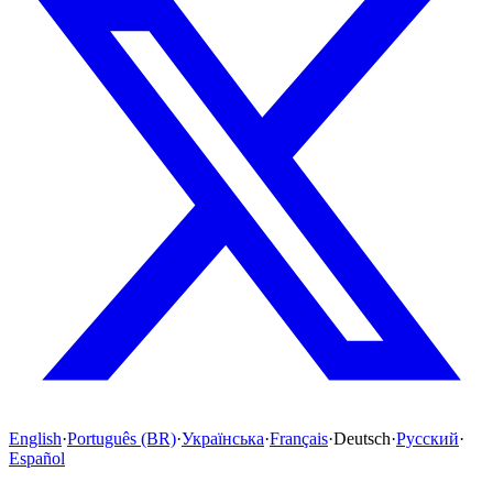
English
·
Português (BR)
·
Українська
·
Français
·
Deutsch
·
Русский
·
Español