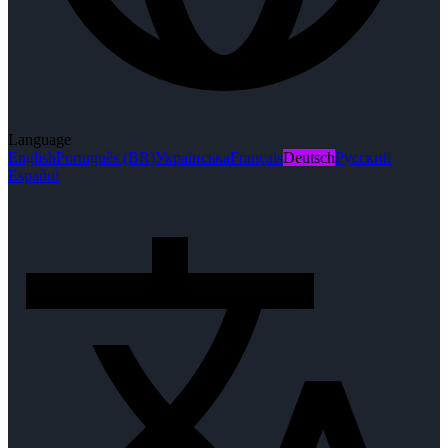
Language
English
Português (BR)
Українська
Français
Deutsch
Русский
Español