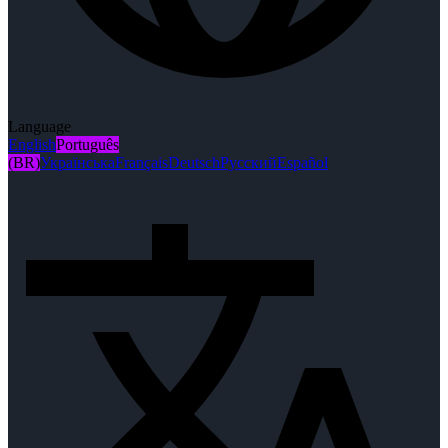
Language
English
Português
(BR)
Українська
Français
Deutsch
Русский
Español