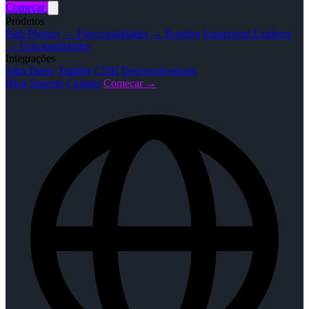
Começar
Produtos
Path Planner
→ Funcionalidades
→ Routing
Equipment Explorer
→ Funcionalidades
Integrações
John Deere
Trimble
CNH
Desenvolvedores
Blog
Suporte
Contato
Começar →