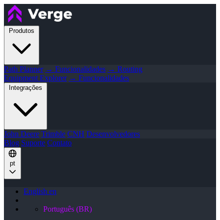
Produtos
Path Planner
→ Funcionalidades
→ Routing
Equipment Explorer
→ Funcionalidades
Integrações
John Deere
Trimble
CNH
Desenvolvedores
Blog
Suporte
Contato
pt
English
en
Português (BR)