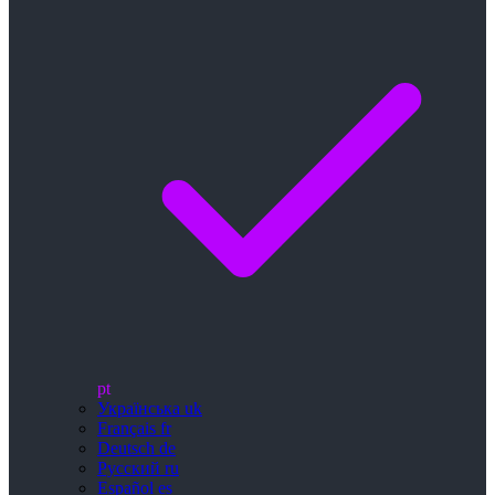
pt
Українська
uk
Français
fr
Deutsch
de
Русский
ru
Español
es