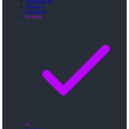
Українська
uk
Français
fr
Deutsch
de
Русский
ru