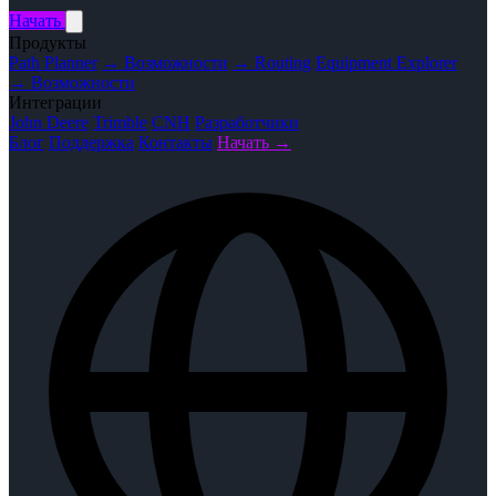
Начать
Продукты
Path Planner
→ Возможности
→ Routing
Equipment Explorer
→ Возможности
Интеграции
John Deere
Trimble
CNH
Разработчики
Блог
Поддержка
Контакты
Начать →