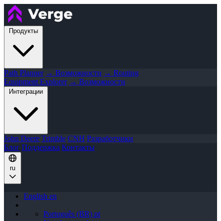
Продукты
Path Planner
→ Возможности
→ Routing
Equipment Explorer
→ Возможности
Интеграции
John Deere
Trimble
CNH
Разработчики
Блог
Поддержка
Контакты
ru
English
en
Português (BR)
pt