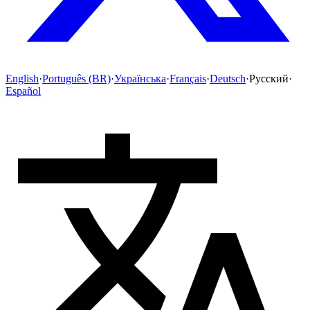
English
·
Português (BR)
·
Українська
·
Français
·
Deutsch
·
Русский
·
Español