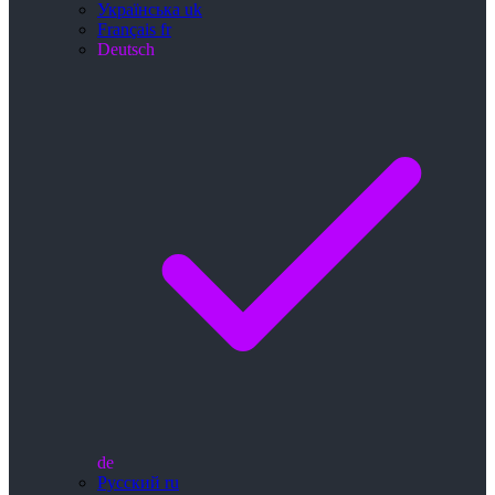
Українська
uk
Français
fr
Deutsch
de
Русский
ru