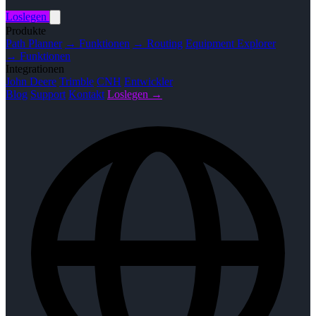
Loslegen
Produkte
Path Planner
→ Funktionen
→ Routing
Equipment Explorer
→ Funktionen
Integrationen
John Deere
Trimble
CNH
Entwickler
Blog
Support
Kontakt
Loslegen →