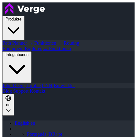
Produkte
Path Planner
→ Funktionen
→ Routing
Equipment Explorer
→ Funktionen
Integrationen
John Deere
Trimble
CNH
Entwickler
Blog
Support
Kontakt
de
English
en
Português (BR)
pt