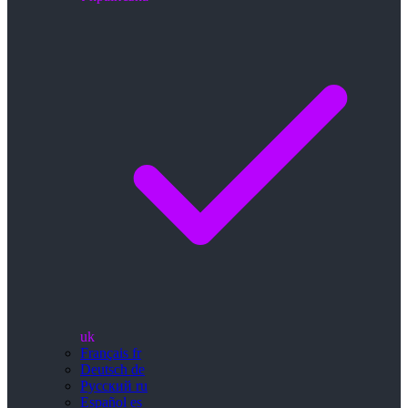
uk
Français
fr
Deutsch
de
Русский
ru
Español
es