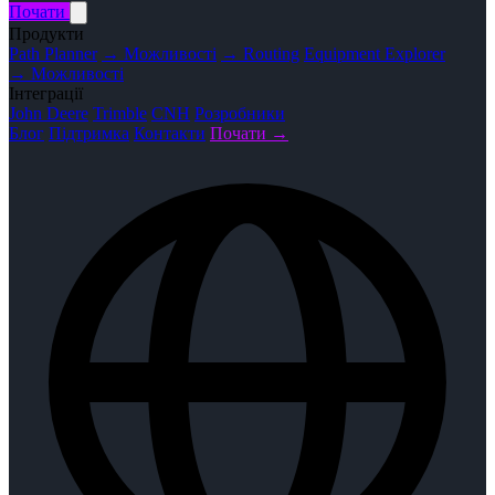
Почати
Продукти
Path Planner
→ Можливості
→ Routing
Equipment Explorer
→ Можливості
Інтеграції
John Deere
Trimble
CNH
Розробники
Блог
Підтримка
Контакти
Почати →