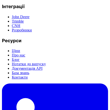
Інтеграції
John Deere
Trimble
CNH
Розробники
Ресурси
Ціни
Про нас
Блог
Нотатки до випуску
Документація API
База знань
Контакти