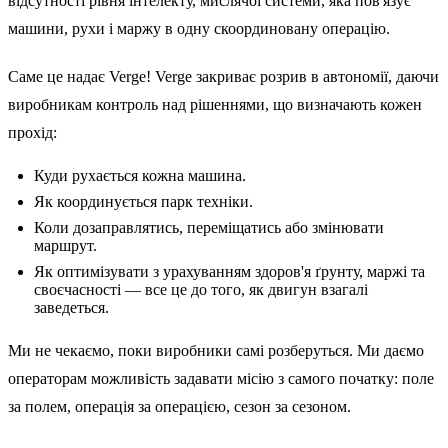
відсутності рівня інтелекту, мислячої системи, яка пов'язує
машини, рухи і маржу в одну скоординовану операцію.
Саме це надає Verge! Verge закриває розрив в автономії, даючи
виробникам контроль над рішеннями, що визначають кожен
прохід:
Куди рухається кожна машина.
Як координується парк техніки.
Коли дозаправлятись, переміщатись або змінювати
маршрут.
Як оптимізувати з урахуванням здоров'я ґрунту, маржі та
своєчасності — все це до того, як двигун взагалі
заведеться.
Ми не чекаємо, поки виробники самі розберуться. Ми даємо
операторам можливість задавати місію з самого початку: поле
за полем, операція за операцією, сезон за сезоном.