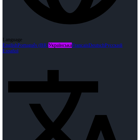
Language
English
Português (BR)
Українська
Français
Deutsch
Русский
Español