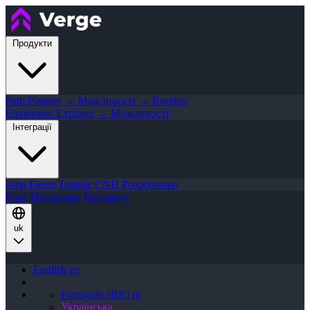
Продукти
Path Planner
→ Можливості
→ Routing
Equipment Explorer
→ Можливості
Інтеграції
John Deere
Trimble
CNH
Розробники
Блог
Підтримка
Контакти
uk
English
en
Português (BR)
pt
Українська