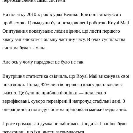
переосмислення самої системи.
На початку 2010-х років уряд Великої Британії зіткнувся з
проблемою. Громадяни були незадоволені роботою Royal Mail.
Опитування показували: люди вірили, що листи першого
класу запізнюються більшу частину часу. В очах суспільства
система була зламана.
Але ось у чому парадокс: це було не так.
Внутрішня статистика свідчила, що Royal Mail виконував свої
показники. Понад 95% листів першого класу доставлялися
вчасно. Це були не приблизні оцінки — незалежно
верифіковані, суворо перевірені й напрочуд стабільні дані. З
операційного погляду система працювала майже бездоганно.
Проте громадська думка не змінилась. Люди як і раніше були
переконані, що їхні листи затримуються.