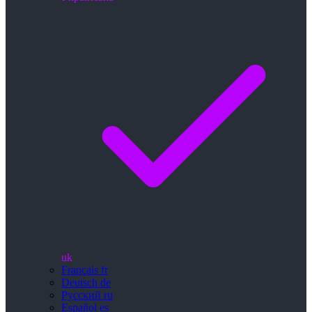
uk
Français
fr
Deutsch
de
Русский
ru
Español
es