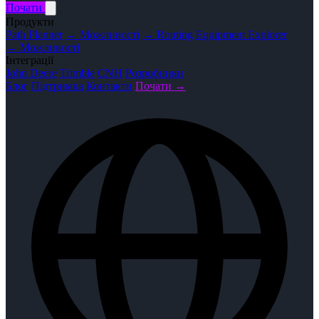
Почати
Продукти
Path Planner
→ Можливості
→ Routing
Equipment Explorer
→ Можливості
Інтеграції
John Deere
Trimble
CNH
Розробники
Блог
Підтримка
Контакти
Почати →