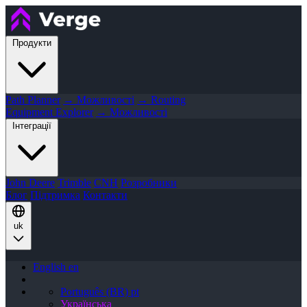
Продукти
Path Planner
→ Можливості
→ Routing
Equipment Explorer
→ Можливості
Інтеграції
John Deere
Trimble
CNH
Розробники
Блог
Підтримка
Контакти
uk
English
en
Português (BR)
pt
Українська