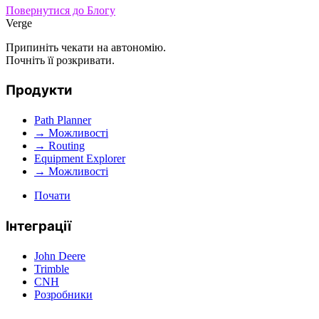
Повернутися до Блогу
Verge
Припиніть чекати на автономію.
Почніть її розкривати.
Продукти
Path Planner
→ Можливості
→ Routing
Equipment Explorer
→ Можливості
Почати
Інтеграції
John Deere
Trimble
CNH
Розробники