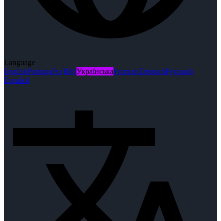
Language
English
Português (BR)
Українська
Français
Deutsch
Русский
Español