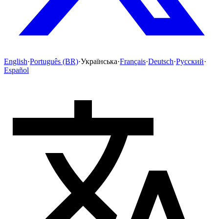
English
·
Português (BR)
·
Українська
·
Français
·
Deutsch
·
Русский
·
Español