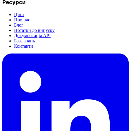
Ресурси
Ціни
Про нас
Блог
Нотатки до випуску
Документація API
База знань
Контакти