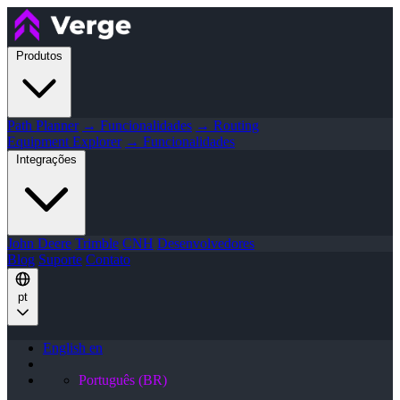
Produtos
Path Planner
→ Funcionalidades
→ Routing
Equipment Explorer
→ Funcionalidades
Integrações
John Deere
Trimble
CNH
Desenvolvedores
Blog
Suporte
Contato
pt
English
en
Português (BR)