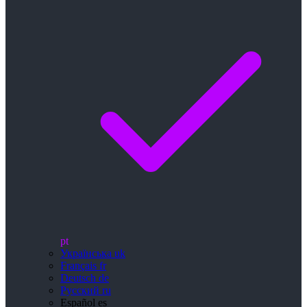
pt
Українська
uk
Français
fr
Deutsch
de
Русский
ru
Español
es