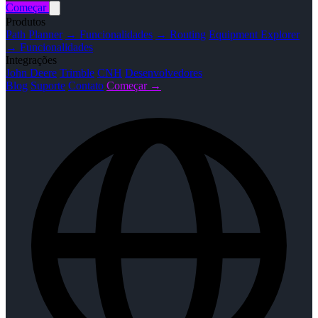
Começar
Produtos
Path Planner
→ Funcionalidades
→ Routing
Equipment Explorer
→ Funcionalidades
Integrações
John Deere
Trimble
CNH
Desenvolvedores
Blog
Suporte
Contato
Começar →