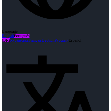
Language
English
Português
(BR)
Українська
Français
Deutsch
Русский
Español