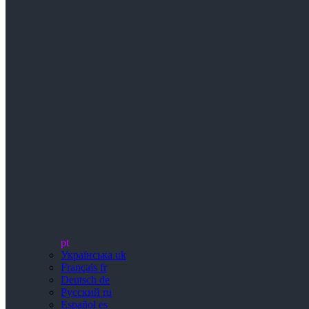
pt
Українська
uk
Français
fr
Deutsch
de
Русский
ru
Español
es