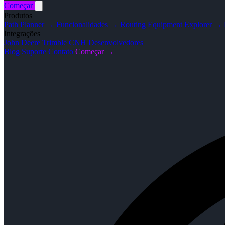
Começar
Produtos
Path Planner
→ Funcionalidades
→ Routing
Equipment Explorer
→ F
Integrações
John Deere
Trimble
CNH
Desenvolvedores
Blog
Suporte
Contato
Começar →