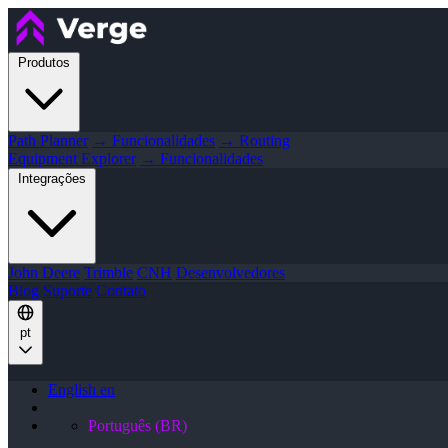
Produtos
Path Planner
→ Funcionalidades
→ Routing
Equipment Explorer
→ Funcionalidades
Integrações
John Deere
Trimble
CNH
Desenvolvedores
Blog
Suporte
Contato
pt
English
en
Português (BR)