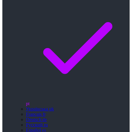
pt
Українська
uk
Français
fr
Deutsch
de
Русский
ru
Español
es