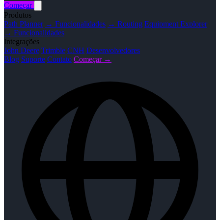
Começar
Produtos
Path Planner
→ Funcionalidades
→ Routing
Equipment Explorer
→ Funcionalidades
Integrações
John Deere
Trimble
CNH
Desenvolvedores
Blog
Suporte
Contato
Começar →