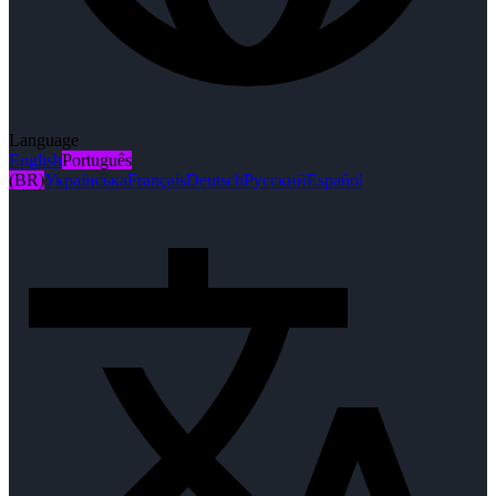
Language
English
Português
(BR)
Українська
Français
Deutsch
Русский
Español