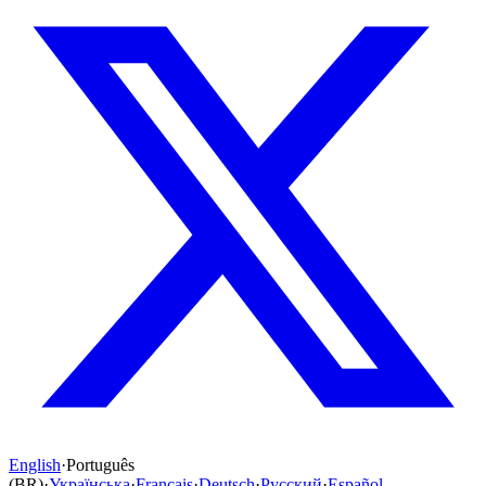
English
·
Português
(BR)
·
Українська
·
Français
·
Deutsch
·
Русский
·
Español