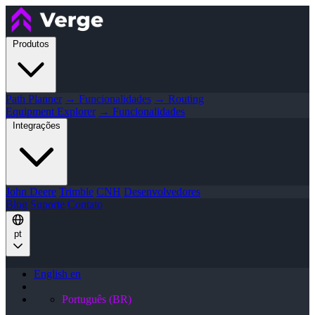
Produtos
Path Planner
→ Funcionalidades
→ Routing
Equipment Explorer
→ Funcionalidades
Integrações
John Deere
Trimble
CNH
Desenvolvedores
Blog
Suporte
Contato
pt
English
en
Português (BR)