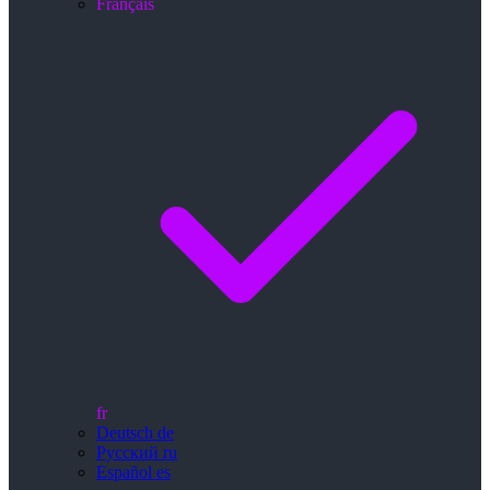
Français
fr
Deutsch
de
Русский
ru
Español
es