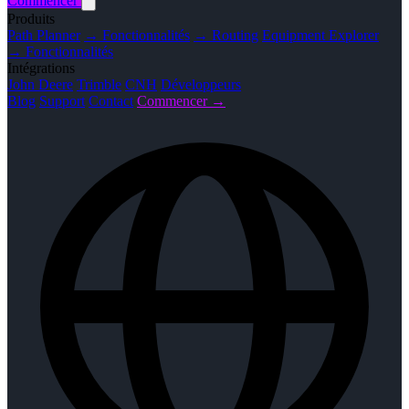
Commencer
Produits
Path Planner
→ Fonctionnalités
→ Routing
Equipment Explorer
→ Fonctionnalités
Intégrations
John Deere
Trimble
CNH
Développeurs
Blog
Support
Contact
Commencer →