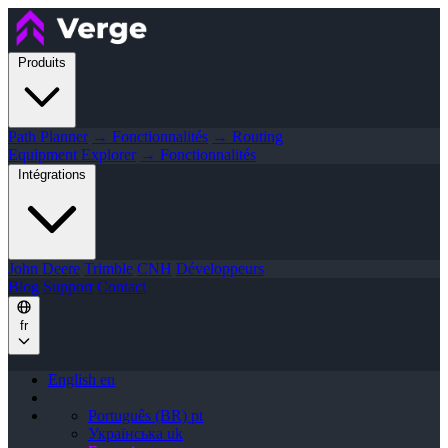
Produits
Path Planner
→ Fonctionnalités
→ Routing
Equipment Explorer
→ Fonctionnalités
Intégrations
John Deere
Trimble
CNH
Développeurs
Blog
Support
Contact
fr
English
en
Português (BR)
pt
Українська
uk