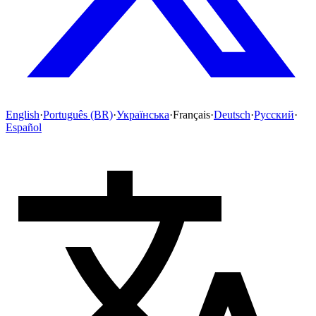
English
·
Português (BR)
·
Українська
·
Français
·
Deutsch
·
Русский
·
Español