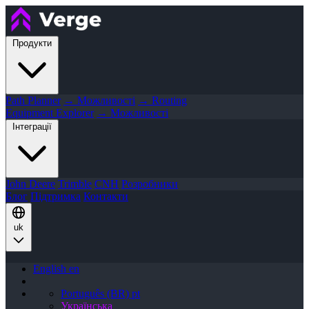
Продукти
Path Planner
→ Можливості
→ Routing
Equipment Explorer
→ Можливості
Інтеграції
John Deere
Trimble
CNH
Розробники
Блог
Підтримка
Контакти
uk
English
en
Português (BR)
pt
Українська