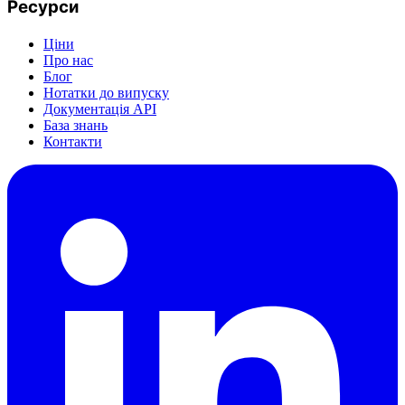
Ресурси
Ціни
Про нас
Блог
Нотатки до випуску
Документація API
База знань
Контакти