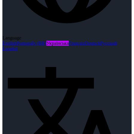
Language
English
Português (BR)
Українська
Français
Deutsch
Русский
Español