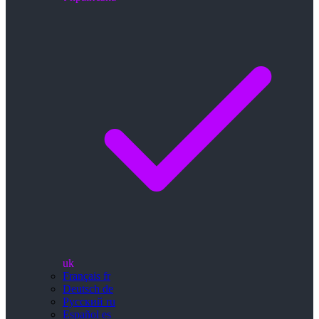
uk
Français
fr
Deutsch
de
Русский
ru
Español
es