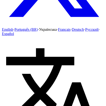
English
·
Português (BR)
·
Українська
·
Français
·
Deutsch
·
Русский
·
Español