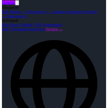
Почати
Продукти
Path Planner
→ Можливості
→ Routing
Equipment Explorer
→ Можливості
Інтеграції
John Deere
Trimble
CNH
Розробники
Блог
Підтримка
Контакти
Почати →