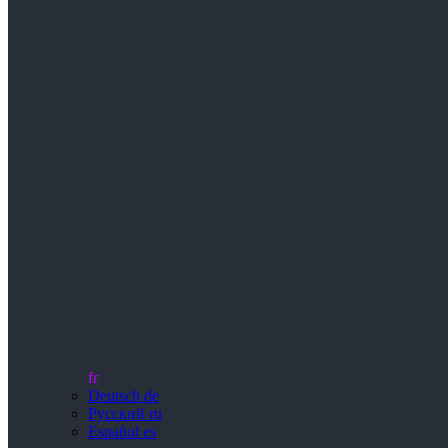
fr
Deutsch
de
Русский
ru
Español
es