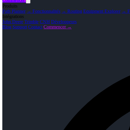
Commencer
Produits
Path Planner
→ Fonctionnalités
→ Routing
Equipment Explorer
→ Fo
Intégrations
John Deere
Trimble
CNH
Développeurs
Blog
Support
Contact
Commencer →