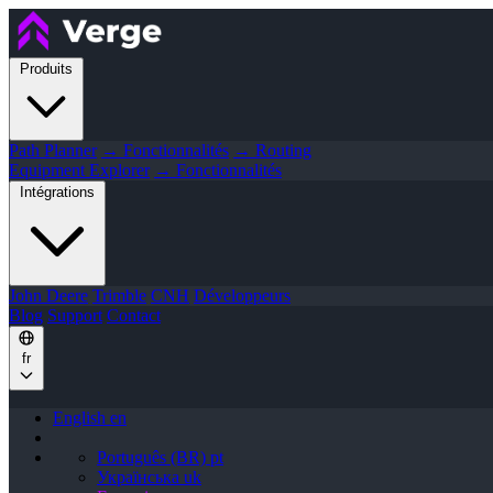
Produits
Path Planner
→ Fonctionnalités
→ Routing
Equipment Explorer
→ Fonctionnalités
Intégrations
John Deere
Trimble
CNH
Développeurs
Blog
Support
Contact
fr
English
en
Português (BR)
pt
Українська
uk