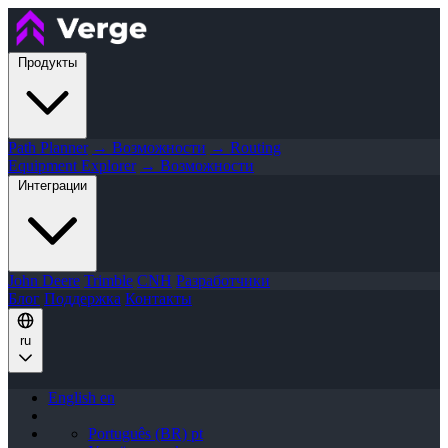
Продукты
Path Planner
→ Возможности
→ Routing
Equipment Explorer
→ Возможности
Интеграции
John Deere
Trimble
CNH
Разработчики
Блог
Поддержка
Контакты
ru
English
en
Português (BR)
pt