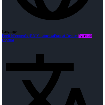
Language
English
Português (BR)
Українська
Français
Deutsch
Русский
Español