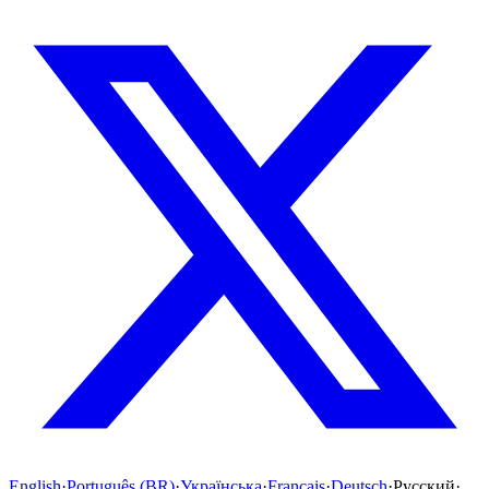
English
·
Português (BR)
·
Українська
·
Français
·
Deutsch
·
Русский
·