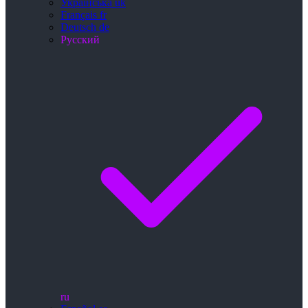
Українська
uk
Français
fr
Deutsch
de
Русский
ru