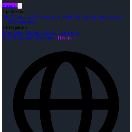
Начать
Продукты
Path Planner
→ Возможности
→ Routing
Equipment Explorer
→ Возможности
Интеграции
John Deere
Trimble
CNH
Разработчики
Блог
Поддержка
Контакты
Начать →