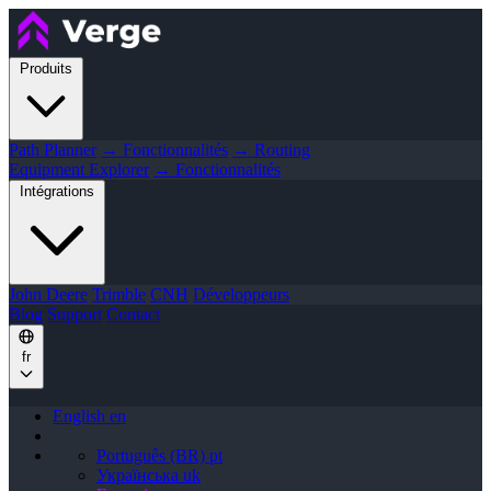
Produits
Path Planner
→ Fonctionnalités
→ Routing
Equipment Explorer
→ Fonctionnalités
Intégrations
John Deere
Trimble
CNH
Développeurs
Blog
Support
Contact
fr
English
en
Português (BR)
pt
Українська
uk