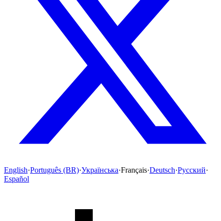
English
·
Português (BR)
·
Українська
·
Français
·
Deutsch
·
Русский
·
Español