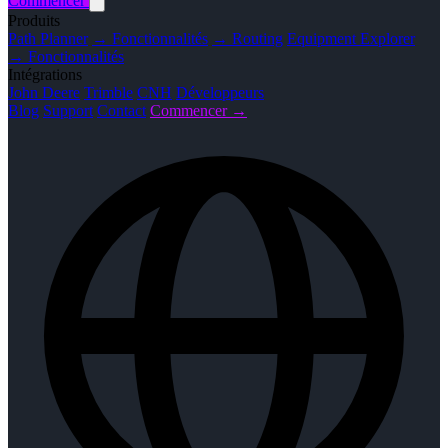
Commencer
Produits
Path Planner
→ Fonctionnalités
→ Routing
Equipment Explorer
→ Fonctionnalités
Intégrations
John Deere
Trimble
CNH
Développeurs
Blog
Support
Contact
Commencer →