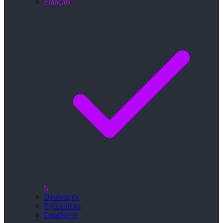
Français
fr
Deutsch
de
Русский
ru
Español
es