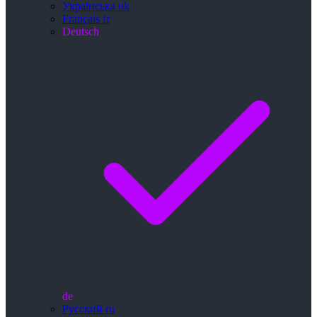
Українська
uk
Français
fr
Deutsch
de
Русский
ru