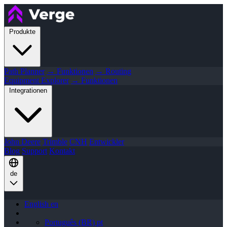
Produkte
Path Planner
→ Funktionen
→ Routing
Equipment Explorer
→ Funktionen
Integrationen
John Deere
Trimble
CNH
Entwickler
Blog
Support
Kontakt
de
English
en
Português (BR)
pt