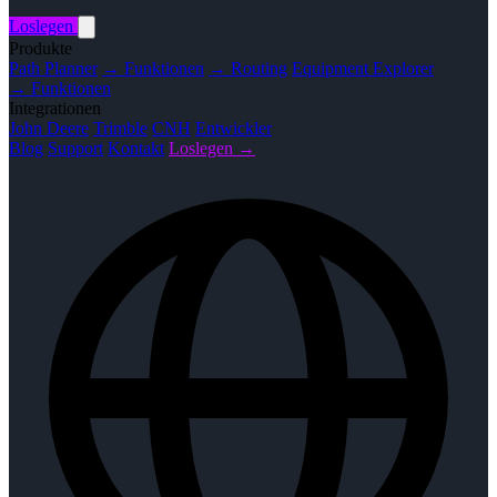
Loslegen
Produkte
Path Planner
→ Funktionen
→ Routing
Equipment Explorer
→ Funktionen
Integrationen
John Deere
Trimble
CNH
Entwickler
Blog
Support
Kontakt
Loslegen →