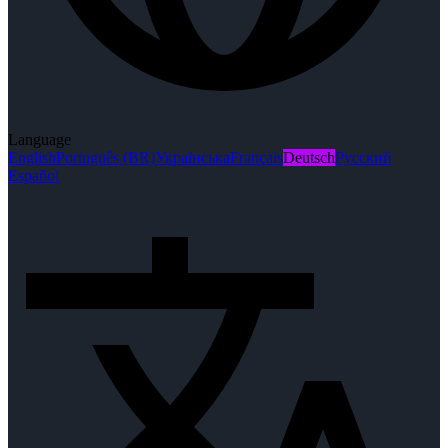
Language
English
Português (BR)
Українська
Français
Deutsch
Русский
Español