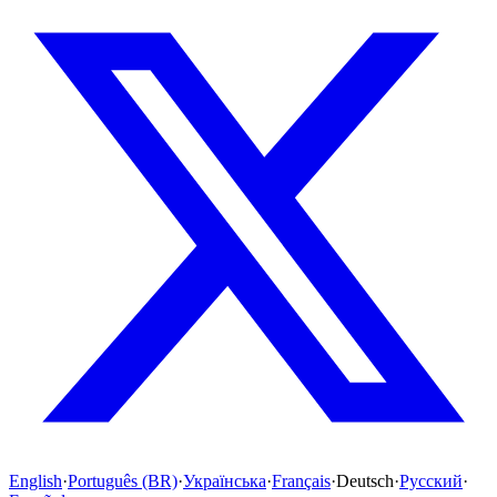
English
·
Português (BR)
·
Українська
·
Français
·
Deutsch
·
Русский
·