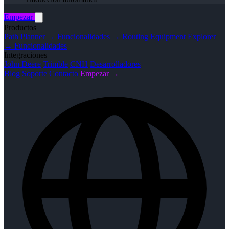
Empezar
Productos
Path Planner
→ Funcionalidades
→ Routing
Equipment Explorer
→ Funcionalidades
Integraciones
John Deere
Trimble
CNH
Desarrolladores
Blog
Soporte
Contacto
Empezar →