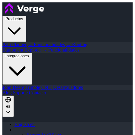
Productos
Path Planner
→ Funcionalidades
→ Routing
Equipment Explorer
→ Funcionalidades
Integraciones
John Deere
Trimble
CNH
Desarrolladores
Blog
Soporte
Contacto
es
English
en