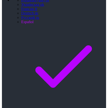
Português (BR)
pt
Українська
uk
Français
fr
Deutsch
de
Русский
ru
Español