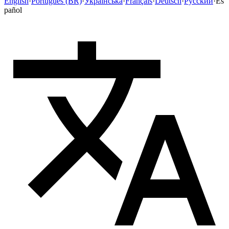
English
·
Português (BR)
·
Українська
·
Français
·
Deutsch
·
Русский
·
Es
pañol