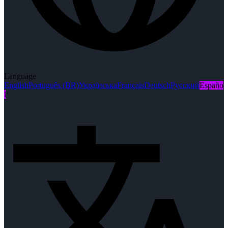
Language
English
Português (BR)
Українська
Français
Deutsch
Русский
Españo
l