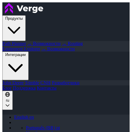
Продукты
Path Planner
→ Возможности
→ Routing
Equipment Explorer
→ Возможности
Интеграции
John Deere
Trimble
CNH
Разработчики
Блог
Поддержка
Контакты
ru
English
en
Português (BR)
pt