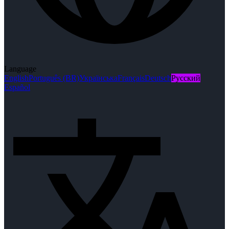
Language
English
Português (BR)
Українська
Français
Deutsch
Русский
Español