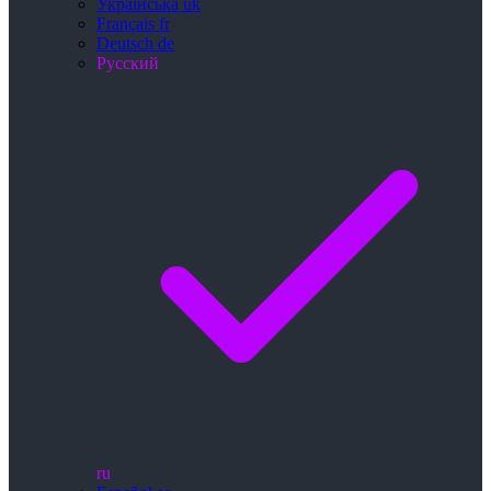
Українська
uk
Français
fr
Deutsch
de
Русский
ru