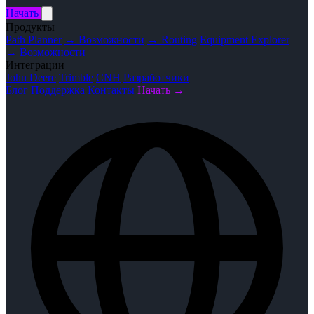
Начать
Продукты
Path Planner
→ Возможности
→ Routing
Equipment Explorer
→ Возможности
Интеграции
John Deere
Trimble
CNH
Разработчики
Блог
Поддержка
Контакты
Начать →