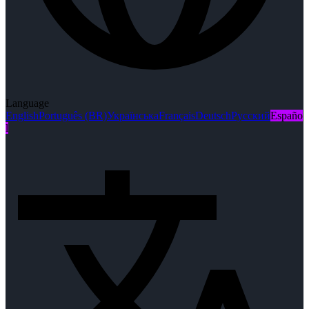
Language
English
Português (BR)
Українська
Français
Deutsch
Русский
Españo
l