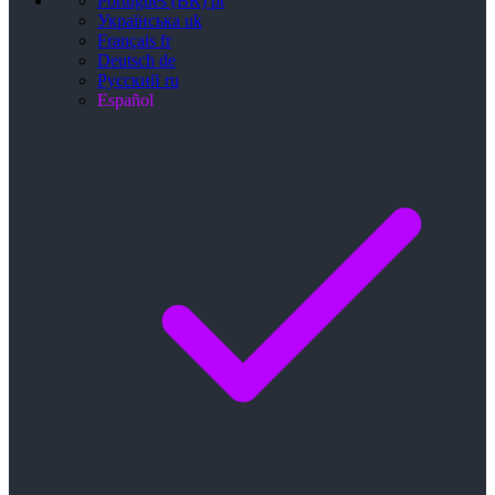
Português (BR)
pt
Українська
uk
Français
fr
Deutsch
de
Русский
ru
Español