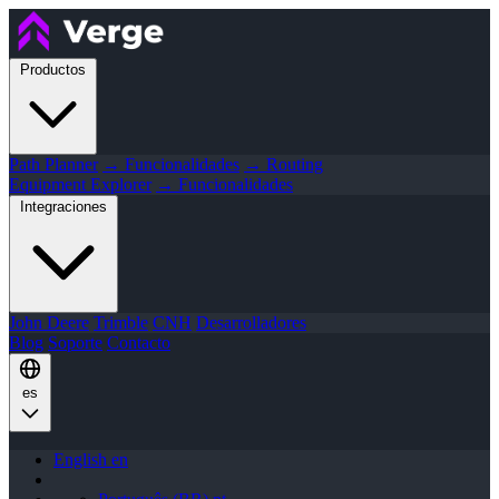
Productos
Path Planner
→ Funcionalidades
→ Routing
Equipment Explorer
→ Funcionalidades
Integraciones
John Deere
Trimble
CNH
Desarrolladores
Blog
Soporte
Contacto
es
English
en