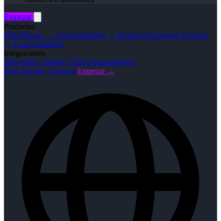
Empezar
Productos
Path Planner
→ Funcionalidades
→ Routing
Equipment Explorer
→ Funcionalidades
Integraciones
John Deere
Trimble
CNH
Desarrolladores
Blog
Soporte
Contacto
Empezar →