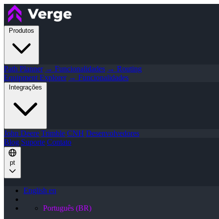
Produtos
Path Planner
→ Funcionalidades
→ Routing
Equipment Explorer
→ Funcionalidades
Integrações
John Deere
Trimble
CNH
Desenvolvedores
Blog
Suporte
Contato
pt
English
en
Português (BR)