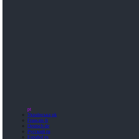
pt
Українська
uk
Français
fr
Deutsch
de
Русский
ru
Español
es