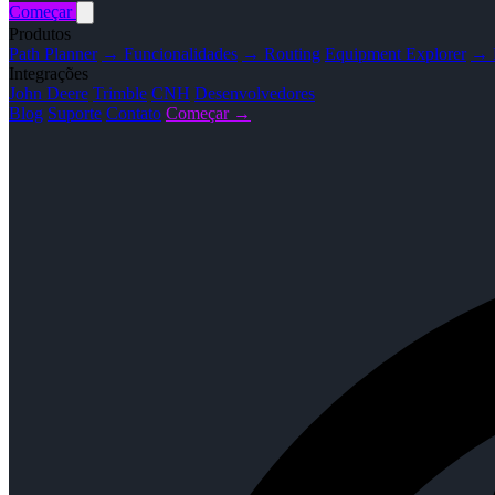
Começar
Produtos
Path Planner
→ Funcionalidades
→ Routing
Equipment Explorer
→ F
Integrações
John Deere
Trimble
CNH
Desenvolvedores
Blog
Suporte
Contato
Começar →