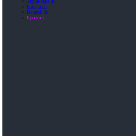
Українська
uk
Français
fr
Deutsch
de
Русский