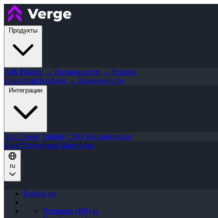
Продукты
Path Planner
→ Возможности
→ Routing
Equipment Explorer
→ Возможности
Интеграции
John Deere
Trimble
CNH
Разработчики
Блог
Поддержка
Контакты
ru
English
en
Português (BR)
pt