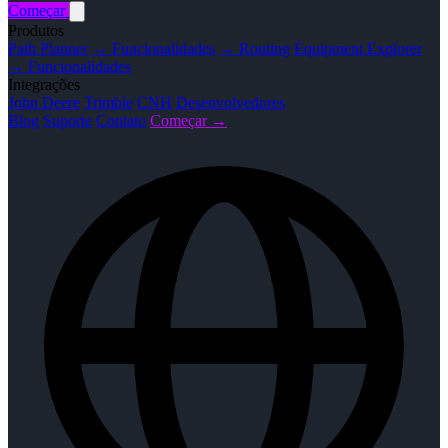
Começar
Produtos
Path Planner
→ Funcionalidades
→ Routing
Equipment Explorer
→ Funcionalidades
Integrações
John Deere
Trimble
CNH
Desenvolvedores
Blog
Suporte
Contato
Começar →