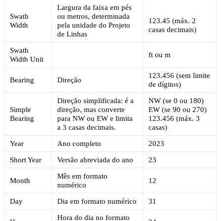
Largura da faixa em pés
Swath
ou metros, determinada
123.45 (máx. 2
Width
pela unidade do Projeto
casas decimais)
de Linhas
Swath
ft ou m
Width Unit
123.456 (sem limite
Bearing
Direção
de dígitos)
Direção simplificada: é a
NW (se 0 ou 180)
Simple
direção, mas converte
EW (se 90 ou 270)
Bearing
para NW ou EW e limita
123.456 (máx. 3
a 3 casas decimais.
casas)
Year
Ano completo
2023
Short Year
Versão abreviada do ano
23
Mês em formato
Month
12
numérico
Day
Dia em formato numérico
31
Hora do dia no formato