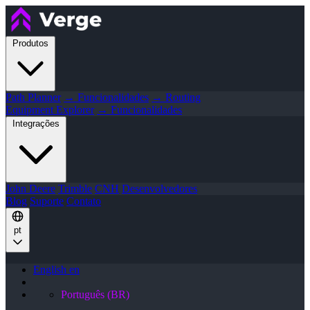
Produtos
Path Planner
→ Funcionalidades
→ Routing
Equipment Explorer
→ Funcionalidades
Integrações
John Deere
Trimble
CNH
Desenvolvedores
Blog
Suporte
Contato
pt
English
en
Português (BR)