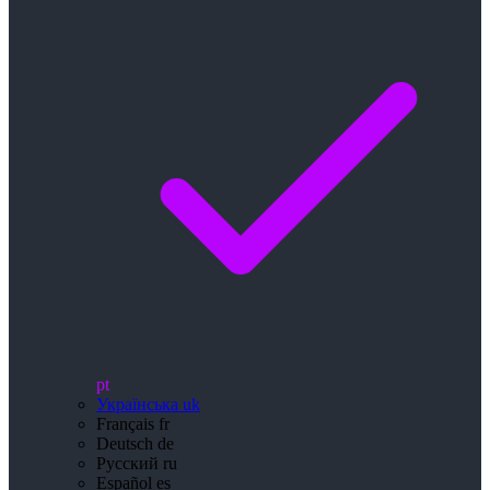
pt
Українська
uk
Français
fr
Deutsch
de
Русский
ru
Español
es