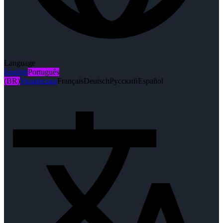
Language
English
Português
(BR)
Українська
Français
Deutsch
Русский
Español