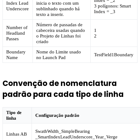
Index = _2
Index Lead
inicia o texto com um
3 polígonos: Smart
Underscore
sublinhado quando há
Index = _3
texto a inserir.
Número de passadas de
Number of
cabeceira usadas quando
1
Headland
o Projeto de Linhas foi
2
Passes
criado
Boundary
Nome do Limite usado
TestField1Boundary
Name
no Launch Pad
Convenção de nomenclatura
padrão para cada tipo de linha
Tipo de
Configuração padrão
linha
SwathWidth_SimpleBearing
Linhas AB
_SmartIndexLeadUnderscore_Year_Verge