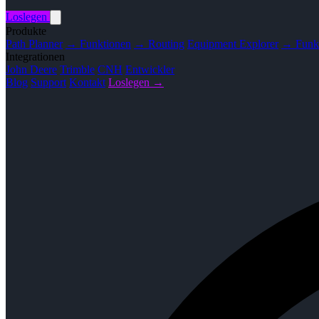
Loslegen
Produkte
Path Planner
→ Funktionen
→ Routing
Equipment Explorer
→ Funk
Integrationen
John Deere
Trimble
CNH
Entwickler
Blog
Support
Kontakt
Loslegen →