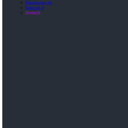
Українська
uk
Français
fr
Deutsch