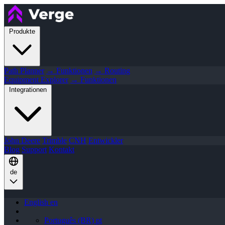
Produkte
Path Planner
→ Funktionen
→ Routing
Equipment Explorer
→ Funktionen
Integrationen
John Deere
Trimble
CNH
Entwickler
Blog
Support
Kontakt
de
English
en
Português (BR)
pt