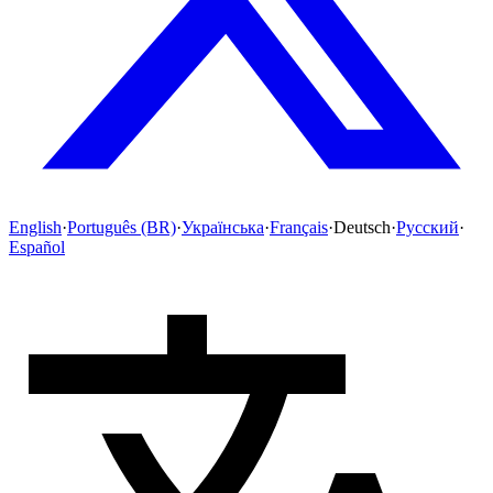
English
·
Português (BR)
·
Українська
·
Français
·
Deutsch
·
Русский
·
Español