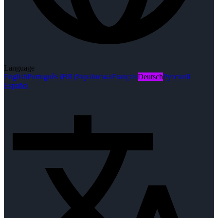
Language
English
Português (BR)
Українська
Français
Deutsch
Русский
Español