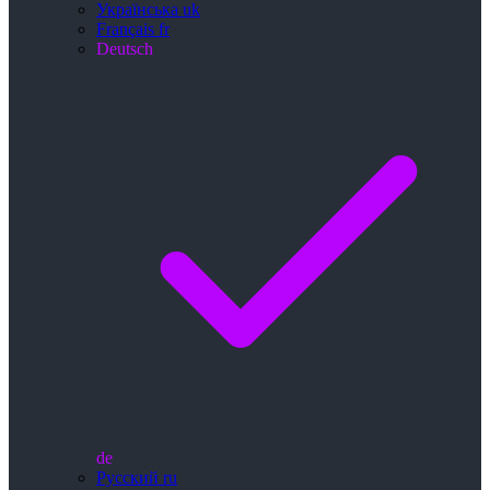
Українська
uk
Français
fr
Deutsch
de
Русский
ru