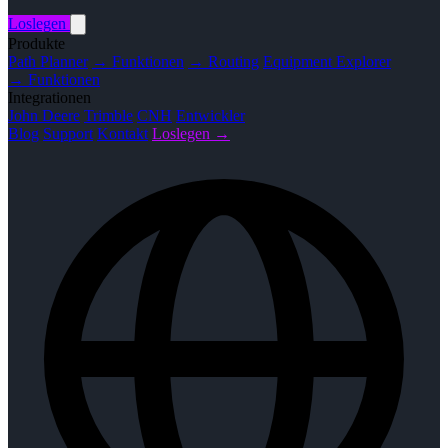
Loslegen
Produkte
Path Planner
→ Funktionen
→ Routing
Equipment Explorer
→ Funktionen
Integrationen
John Deere
Trimble
CNH
Entwickler
Blog
Support
Kontakt
Loslegen →