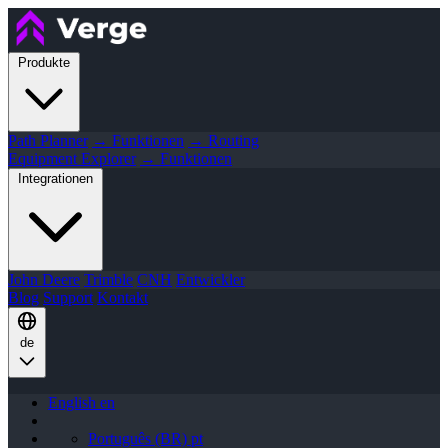
Produkte
Path Planner
→ Funktionen
→ Routing
Equipment Explorer
→ Funktionen
Integrationen
John Deere
Trimble
CNH
Entwickler
Blog
Support
Kontakt
de
English
en
Português (BR)
pt