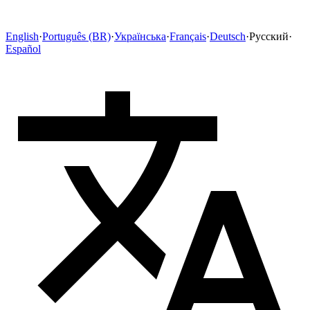
English
·
Português (BR)
·
Українська
·
Français
·
Deutsch
·
Русский
·
Español