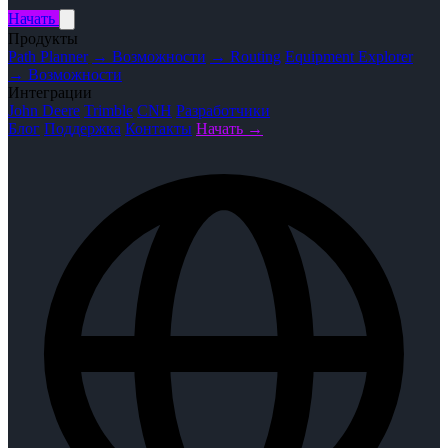
Начать
Продукты
Path Planner
→ Возможности
→ Routing
Equipment Explorer
→ Возможности
Интеграции
John Deere
Trimble
CNH
Разработчики
Блог
Поддержка
Контакты
Начать →