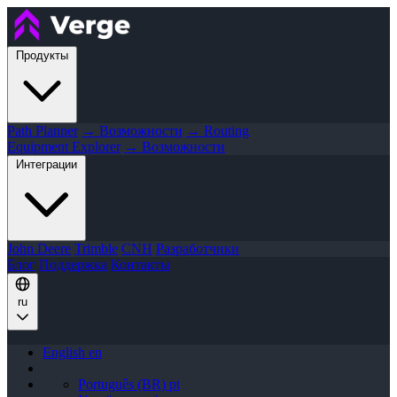
Продукты
Path Planner
→ Возможности
→ Routing
Equipment Explorer
→ Возможности
Интеграции
John Deere
Trimble
CNH
Разработчики
Блог
Поддержка
Контакты
ru
English
en
Português (BR)
pt