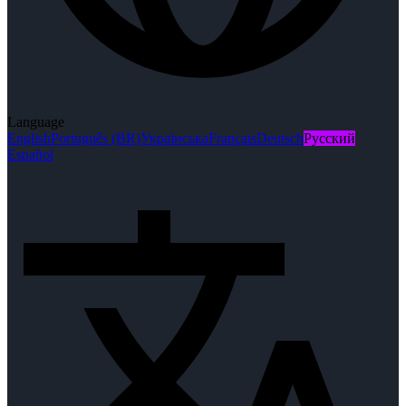
Language
English
Português (BR)
Українська
Français
Deutsch
Русский
Español