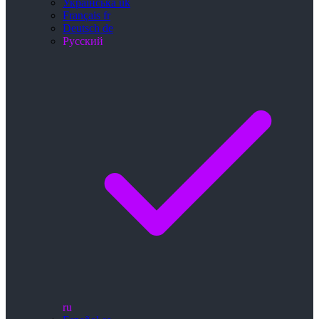
Українська
uk
Français
fr
Deutsch
de
Русский
ru